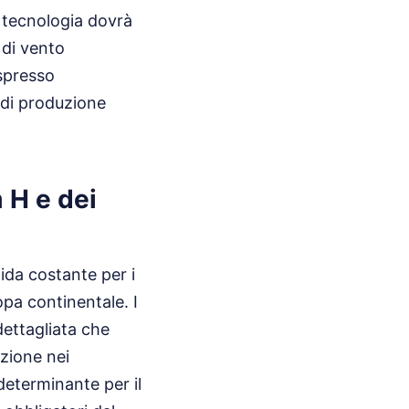
 tecnologia dovrà
 di vento
espresso
 di produzione
 H e dei
ida costante per i
opa continentale. I
ettagliata che
azione nei
determinante per il