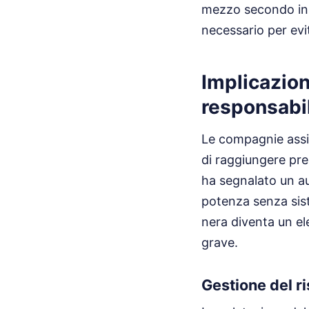
mezzo secondo in c
necessario per evita
Implicazioni
responsabil
Le compagnie assic
di raggiungere pres
ha segnalato un au
potenza senza siste
nera diventa un el
grave.
Gestione del r