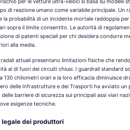
rischio per le vetture ultra-veloci si basa su modelli st
po di reazione umano come variabile principale. Un r
e la probabilità di un incidente mortale raddoppia pe
ari sopra il limite consentito. Le autorità di regolam
uzione di patenti speciali per chi desidera condurre 
iori alla media.
tradali attuali presentano limitazioni fisiche che ren
ità al di fuori dei circuiti chiusi. I guardrail standard 
 a 130 chilometri orari e la loro efficacia diminuisce d
istero delle Infrastrutture e dei Trasporti ha avviato un 
e barriere di sicurezza sui principali assi viari nazi
uove esigenze tecniche.
 legale dei produttori