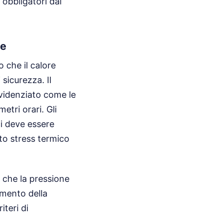
 obbligatori dal
ne
 che il calore
 sicurezza. Il
videnziato come le
etri orari. Gli
ci deve essere
tto stress termico
 che la pressione
emento della
teri di