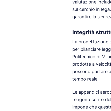
valutazione include
sul cerchio in leg
garantire la sicur
Integrità strut
La progettazione de
per bilanciare legg
Politecnico di Mil
prodotte a velocità
possono portare a 
tempo reale.
Le appendici aerod
tengono conto dell
impone che queste 