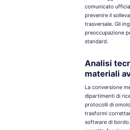
comunicato ufficia
prevenire il solle
trasversale. Gli i
preoccupazione per
standard.
Analisi tec
materiali a
La conversione met
dipartimenti di ric
protocolli di omo
trasformi correttam
software di bordo.