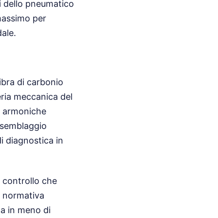
ni dello pneumatico
 massimo per
ale.
fibra di carbonio
neria meccanica del
ni armoniche
assemblaggio
i diagnostica in
 controllo che
a normativa
za in meno di