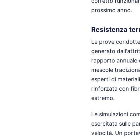
corretto funzioname
prossimo anno.
Resistenza ter
Le prove condotte 
generato dall'attrit
rapporto annuale d
mescole tradiziona
esperti di materia
rinforzata con fib
estremo.
Le simulazioni com
esercitata sulle p
velocità. Un porta