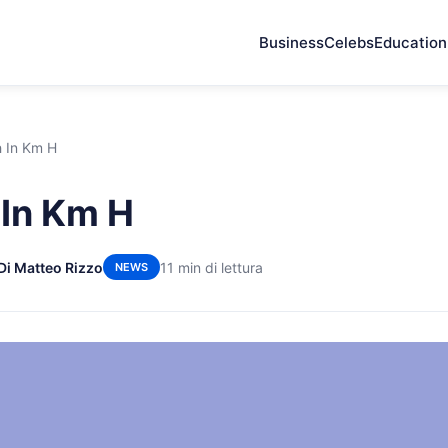
Business
Celebs
Education
 In Km H
In Km H
Di Matteo Rizzo
11 min di lettura
NEWS