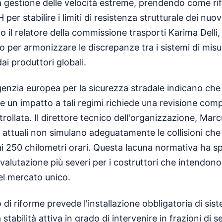
 la gestione delle velocità estreme, prendendo come rif
per stabilire i limiti di resistenza strutturale dei nuov
 il relatore della commissione trasporti Karima Delli
io per armonizzare le discrepanze tra i sistemi di misu
dai produttori globali.
'Agenzia europea per la sicurezza stradale indicano che 
e un impatto a tali regimi richiede una revisione comp
ollata. Il direttore tecnico dell'organizzazione, Marc
t attuali non simulano adeguatamente le collisioni c
ai 250 chilometri orari. Questa lacuna normativa ha spi
di valutazione più severi per i costruttori che intendo
el mercato unico.
di riforme prevede l'installazione obbligatoria di sist
stabilità attiva in grado di intervenire in frazioni di s