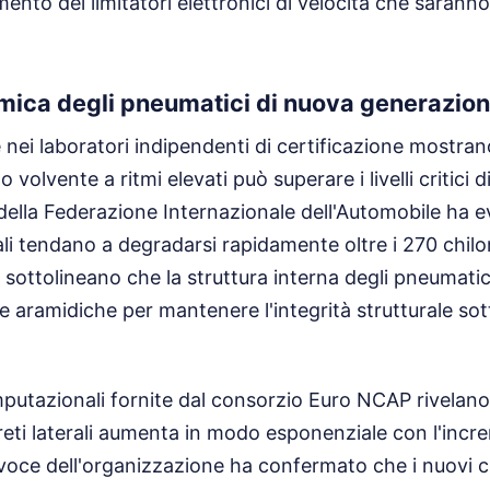
nto dei limitatori elettronici di velocità che saranno
mica degli pneumatici di nuova generazio
nei laboratori indipendenti di certificazione mostrano
o volvente a ritmi elevati può superare i livelli critici di
ella Federazione Internazionale dell'Automobile ha e
li tendano a degradarsi rapidamente oltre i 270 chilom
li sottolineano che la struttura interna degli pneumati
re aramidiche per mantenere l'integrità strutturale so
putazionali fornite dal consorzio Euro NCAP rivelano
areti laterali aumenta in modo esponenziale con l'incr
voce dell'organizzazione ha confermato che i nuovi cri