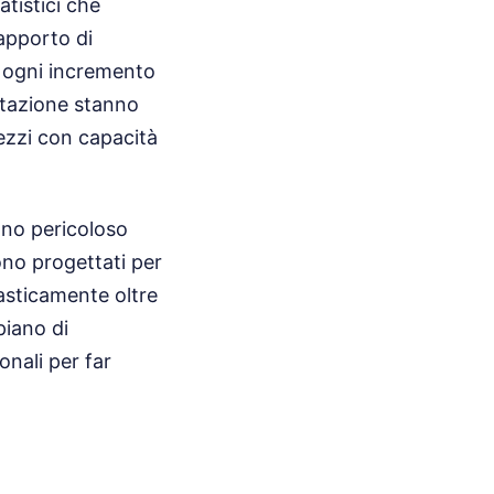
atistici che
apporto di
r ogni incremento
entazione stanno
mezzi con capacità
dono pericoloso
sono progettati per
rasticamente oltre
piano di
onali per far