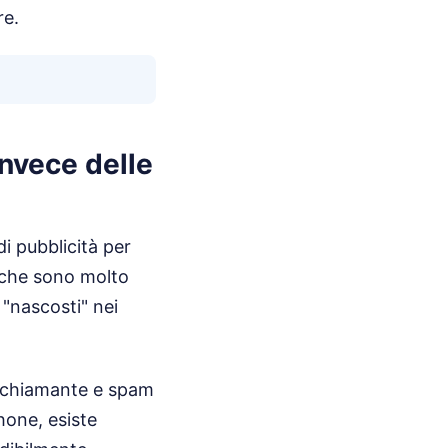
re.
invece delle
i pubblicità per
 che sono molto
 "nascosti" nei
e chiamante e spam
hone, esiste