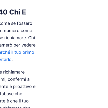
40 Chi E
come se fossero
a un numero come
 se richiamare. Chi
hiamerò per vedere
rché il tuo primo
itarlo
.
he richiamare
ami, confermi al
ente è proattivo e
tabase che i
e è che il tuo