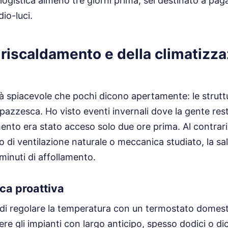
logistica almeno tre giorni prima, sei destinato a pag
dio-luci.
l riscaldamento e della climatizz
à spiacevole che pochi dicono apertamente: le strut
 pazzesca. Ho visto eventi invernali dove la gente re
mento era stato acceso solo due ore prima. Al contrari
o di ventilazione naturale o meccanica studiato, la sa
minuti di affollamento.
ca proattiva
di regolare la temperatura con un termostato domest
re gli impianti con largo anticipo, spesso dodici o di