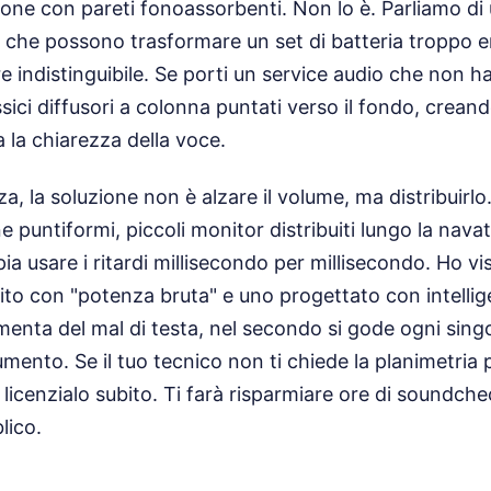
zione con pareti fonoassorbenti. Non lo è. Parliamo d
nti che possono trasformare un set di batteria troppo 
indistinguibile. Se porti un service audio che non 
lassici diffusori a colonna puntati verso il fondo, crea
 la chiarezza della voce.
a, la soluzione non è alzare il volume, ma distribuirlo
ne puntiformi, piccoli monitor distribuiti lungo la nava
a usare i ritardi millisecondo per millisecondo. Ho vi
ito con "potenza bruta" e uno progettato con intellig
amenta del mal di testa, nel secondo si gode ogni sing
umento. Se il tuo tecnico non ti chiede la planimetria p
 licenzialo subito. Ti farà risparmiare ore di soundchec
lico.