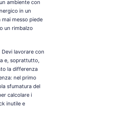
i un ambiente con
energico in un
ha mai messo piede
ndo un rimbalzo
. Devi lavorare con
ta e, soprattutto,
sto la differenza
enza: nel primo
ola sfumatura del
er calcolare i
k inutile e