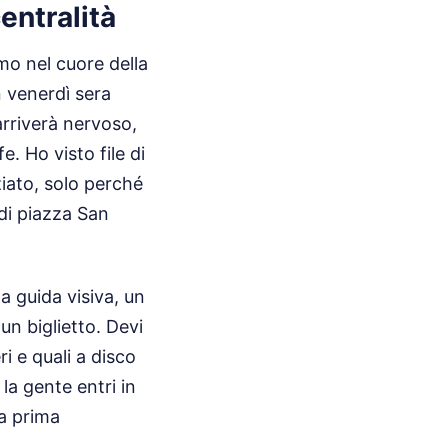
centralità
mo nel cuore della
n venerdì sera
 arriverà nervoso,
e. Ho visto file di
ziato, solo perché
di piazza San
a guida visiva, un
n biglietto. Devi
i e quali a disco
la gente entri in
la prima