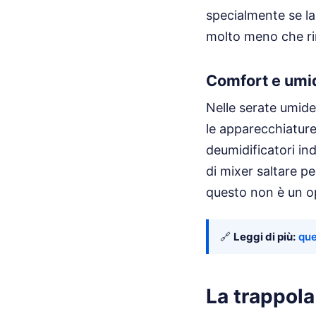
specialmente se la 
molto meno che rim
Comfort e umi
Nelle serate umide
le apparecchiature
deumidificatori ind
di mixer saltare p
questo non è un op
🔗
Leggi di più:
que
La trappola