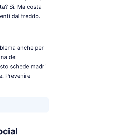
tta? Sì. Ma costa
enti dal freddo.
roblema anche per
ona dei
visto schede madri
e. Prevenire
ocial