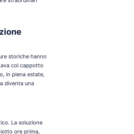
are straordinari
azione
ture storiche hanno
stava col cappotto
o, in piena estate,
la diventa una
ico. La soluzione
ciotto ore prima,