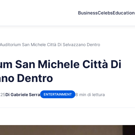
Business
Celebs
Education
Auditorium San Michele Città Di Selvazzano Dentro
um San Michele Città Di
ano Dentro
025
Di Gabriele Serra
8 min di lettura
ENTERTAINMENT