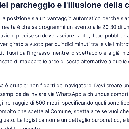
del parcheggio e l'illusione della 
la posizione sia un vantaggio automatico perché sia
La realtà è che se programmi un evento alle 20:30 di u
azioni precise su dove lasciare l'auto, il tuo pubblico
ver girato a vuoto per quindici minuti tra le vie limitrof
iti fuori dall'ingresso mentre lo spettacolo era già ini
ato di mappare le aree di sosta alternative a quelle 
a è brutale: non fidarti del navigatore. Devi creare un
semplice da inviare via WhatsApp a chiunque compri u
i nel raggio di 500 metri, specificando quali sono liber
ompito che spetta al Comune, spetta a te se vuoi che 
 giusto. La logistica non è un dettaglio burocratico, è 
i del tuo evento.