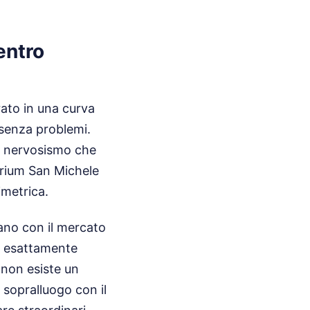
entro
rato in una curva
 senza problemi.
un nervosismo che
torium San Michele
imetrica.
ano con il mercato
re esattamente
 non esiste un
 sopralluogo con il