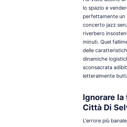
lo spazio e vender
perfettamente un p
concerto jazz senz
riverbero insosten
minuti. Quel falli
delle caratteristi
dinamiche logistich
sconsacrata adibita
letteralmente butta
Ignorare la
Città Di Se
L'errore più banal