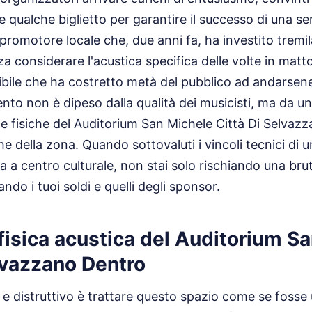
e qualche biglietto per garantire il successo di una se
romotore locale che, due anni fa, ha investito tremil
a considerare l'acustica specifica delle volte in matto
ibile che ha costretto metà del pubblico ad andarsen
mento non è dipeso dalla qualità dei musicisti, ma da u
che fisiche del Auditorium San Michele Città Di Selvaz
e della zona. Quando sottovaluti i vincoli tecnici di u
 a centro culturale, non stai solo rischiando una brutt
ndo i tuoi soldi e quelli degli sponsor.
 fisica acustica del Auditorium S
lvazzano Dentro
e e distruttivo è trattare questo spazio come se foss