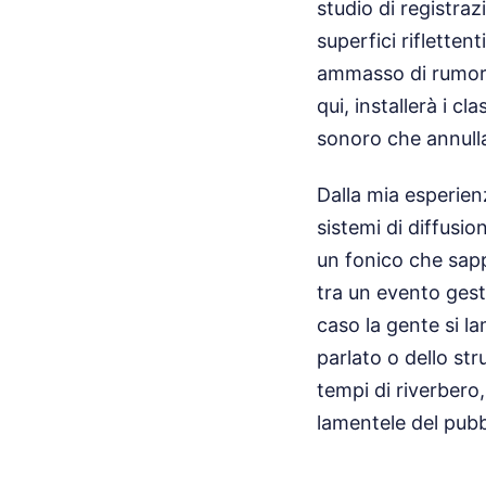
studio di registra
superfici riflette
ammasso di rumore 
qui, installerà i c
sonoro che annulla
Dalla mia esperienz
sistemi di diffusio
un fonico che sappi
tra un evento gest
caso la gente si l
parlato o dello str
tempi di riverbero,
lamentele del pubb