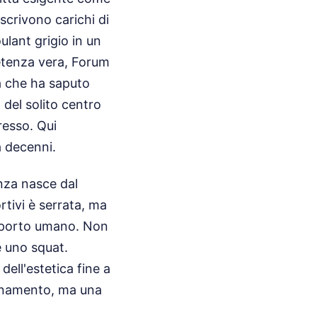
scrivono carichi di
ulant grigio in un
etenza vera, Forum
a che ha saputo
 del solito centro
resso. Qui
a decenni.
anza nasce dal
tivi è serrata, ma
apporto umano. Non
 uno squat.
ell'estetica fine a
bonamento, ma una