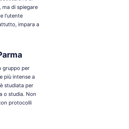
, ma di spiegare
e l'utente
attutto, impara a
 Parma
un gruppo per
ne più intense a
è studiata per
ra o studia. Non
con protocolli