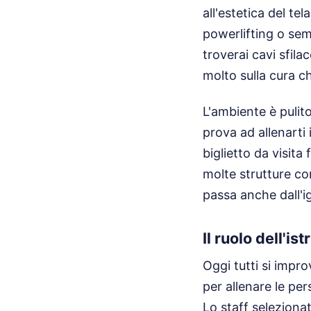
all'estetica del tel
powerlifting o sem
troverai cavi sfil
molto sulla cura ch
L'ambiente è pulit
prova ad allenarti
biglietto da visit
molte strutture con
passa anche dall'i
Il ruolo dell'i
Oggi tutti si impr
per allenare le pe
Lo staff seleziona