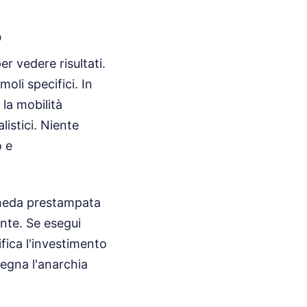
o
r vedere risultati.
li specifici. In
 la mobilità
alistici. Niente
o e
 scheda prestampata
ante. Se esegui
fica l'investimento
regna l'anarchia