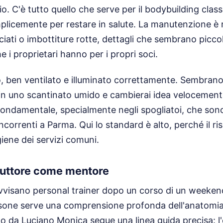
aio. C'è tutto quello che serve per il bodybuilding classi
plicemente per restare in salute. La manutenzione è 
acciati o imbottiture rotte, dettagli che sembrano picc
e i proprietari hanno per i propri soci.
o, ben ventilato e illuminato correttamente. Sembrano
 in uno scantinato umido e cambierai idea velocemente
a fondamentale, specialmente negli spogliatoi, che sono
correnti a Parma. Qui lo standard è alto, perché il risp
giene dei servizi comuni.
struttore come mentore
ovvisano personal trainer dopo un corso di un weekend
rsone serve una comprensione profonda dell'anatomia e
to da Luciano Monica segue una linea guida precisa: l