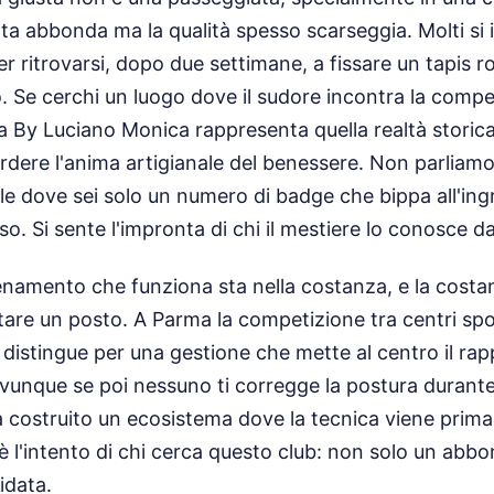
ta abbonda ma la qualità spesso scarseggia. Molti si i
 ritrovarsi, dopo due settimane, a fissare un tapis ro
 Se cerchi un luogo dove il sudore incontra la comp
a By Luciano Monica rappresenta quella realtà storic
rdere l'anima artigianale del benessere. Non parliamo
e dove sei solo un numero di badge che bippa all'ing
so. Si sente l'impronta di chi il mestiere lo conosce d
llenamento che funziona sta nella costanza, e la cost
tare un posto. A Parma la competizione tra centri spor
i distingue per una gestione che mette al centro il r
vunque se poi nessuno ti corregge la postura durante
costruito un ecosistema dove la tecnica viene prima d
è l'intento di chi cerca questo club: non solo un ab
idata.