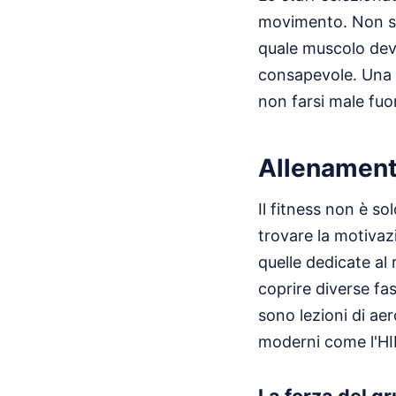
movimento. Non si 
quale muscolo deve
consapevole. Una p
non farsi male fuor
Allenament
Il fitness non è s
trovare la motivazi
quelle dedicate al
coprire diverse fa
sono lezioni di aer
moderni come l'HI
La forza del g