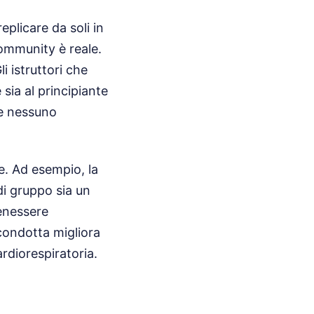
eplicare da soli in
ommunity è reale.
i istruttori che
sia al principiante
re nessuno
e. Ad esempio, la
di gruppo sia un
benessere
condotta migliora
rdiorespiratoria.