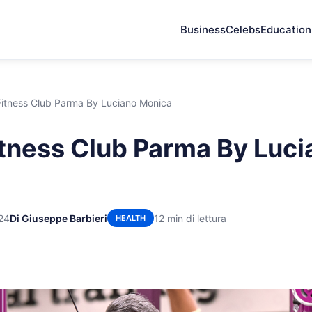
Business
Celebs
Education
itness Club Parma By Luciano Monica
tness Club Parma By Luci
24
Di Giuseppe Barbieri
12 min di lettura
HEALTH