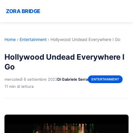
ZORA BRIDGE
Home
›
Entertainment
›
Hollywood Undead Everywhere I Go
Hollywood Undead Everywhere I
Go
mercoledì 6 settembre 2023
Di Gabriele Serra
ENTERTAINMENT
11 min di lettura