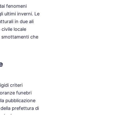
 dai fenomeni
 ultimi inverni. Le
turali in due ali
civile locale
re smottamenti che
e
gidi criteri
onoranze funebri
lla pubblicazione
 della prefettura di