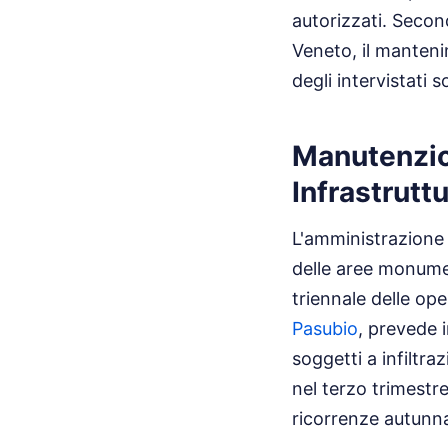
autorizzati. Second
Veneto, il manteni
degli intervistati s
Manutenzio
Infrastruttu
L'amministrazione
delle aree monumen
triennale delle op
Pasubio
, prevede i
soggetti a infiltra
nel terzo trimestre
ricorrenze autunna