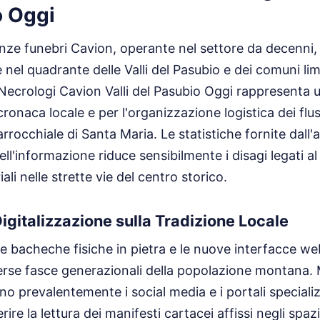
o Oggi
nze funebri Cavion, operante nel settore da decenni,
 nel quadrante delle Valli del Pasubio e dei comuni limi
Necrologi Cavion Valli del Pasubio Oggi rappresenta 
cronaca locale e per l'organizzazione logistica dei fluss
rrocchiale di Santa Maria. Le statistiche fornite dall
ell'informazione riduce sensibilmente i disagi legati al
iali nelle strette vie del centro storico.
igitalizzazione sulla Tradizione Locale
 le bacheche fisiche in pietra e le nuove interfacce w
iverse fasce generazionali della popolazione montana. 
ano prevalentemente i social media e i portali specializz
ire la lettura dei manifesti cartacei affissi negli spazi