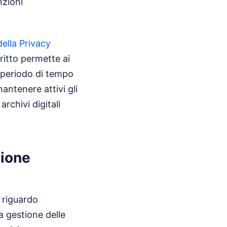
nzioni
 della Privacy
iritto permette ai
n periodo di tempo
antenere attivi gli
rchivi digitali
zione
 riguardo
a gestione delle