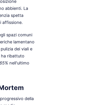
posizione
no abbienti. La
genzia spetta
i affissione.
egli spazi comuni
riferiche lamentano
ulizia dei viali e
i ha ribattuto
65%
nell'ultimo
t-Mortem
 progressivo della