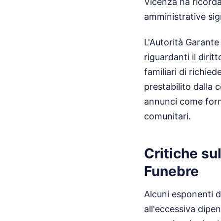
Vicenza ha ricorda
amministrative sig
L'Autorità Garante
riguardanti il dirit
familiari di richie
prestabilito dalla 
annunci come forma
comunitari.
Critiche su
Funebre
Alcuni esponenti d
all'eccessiva dipe