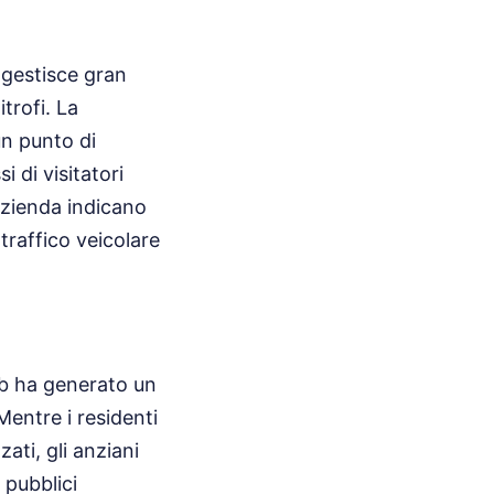
 gestisce gran
trofi. La
un punto di
i di visitatori
'azienda indicano
 traffico veicolare
eb ha generato un
Mentre i residenti
ati, gli anziani
 pubblici