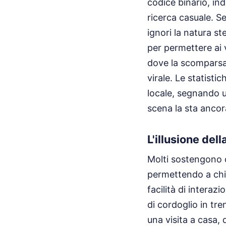
codice binario, in
ricerca casuale. S
ignori la natura st
per permettere ai 
dove la scomparsa
virale. Le statist
locale, segnando u
scena la sta anco
L'illusione del
Molti sostengono c
permettendo a chiu
facilità di intera
di cordoglio in tr
una visita a casa,