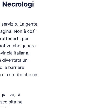
i Necrologi
 servizio. La gente
 pagina. Non è così
rattenerti, per
emotivo che genera
incia italiana,
 è diventata un
o le barriere
re a un rito che un
ialliva, si
scolpita nel