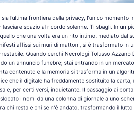
sia l’ultima frontiera della privacy, l'unico momento in
 lasciare spazio al ricordo solenne. Ti sbagli. In un 
 quello che una volta era un rito intimo, mediato dal s
festi affissi sui muri di mattoni, si è trasformato in 
narrestabile. Quando cerchi Necrologi Tolusso Azzan
ndo un annuncio funebre; stai entrando in un mercato
enta contenuto e la memoria si trasforma in un algor
ce che il digitale ha freddamente sostituito la carta, 
 e, per certi versi, inquietante. Il passaggio ai porta
locato i nomi da una colonna di giornale a uno scherm
ra chi resta e chi se n'è andato, trasformando il lutt