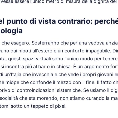
ovesse essere l'unico metro di misura della dignità del
el punto di vista contrario: perch
nologia
no che esagero. Sosterranno che per una vedova anzia
ano dai nipoti all'estero è un conforto impagabile. D
a, questi spazi virtuali sono l'unico modo per tenere
i incontra più al bar o in chiesa. È un argomento fort
di un’Italia che invecchia e che vede i propri giovani
ne miope che confonde il mezzo con il fine. Il fatto c
privo di controindicazioni sistemiche. Se usiamo il di
socialità che sta morendo, non stiamo curando la mal
omi sotto un tappeto di pixel.