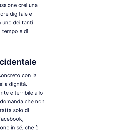
essione crei una
re digitale e
 uno dei tanti
l tempo e di
ccidentale
concreto con la
ella dignità.
e e terribile allo
na domanda che non
atta solo di
 Facebook,
one in sé, che è