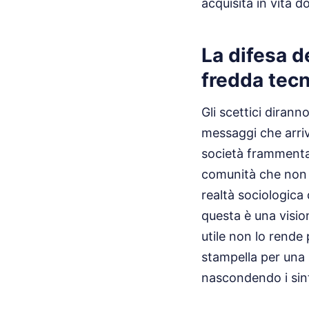
acquisita in vita d
La difesa d
fredda tec
Gli scettici diran
messaggi che arriv
società frammentat
comunità che non s
realtà sociologica 
questa è una visio
utile non lo rende 
stampella per una 
nascondendo i sint