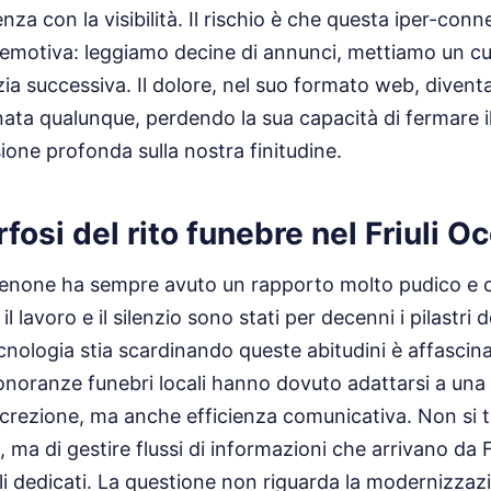
za con la visibilità. Il rischio è che questa iper-conn
 emotiva: leggiamo decine di annunci, mettiamo un cuo
zia successiva. Il dolore, nel suo formato web, diventa
rnata qualunque, perdendo la sua capacità di fermare i
ione profonda sulla nostra finitudine.
osi del rito funebre nel Friuli O
ordenone ha sempre avuto un rapporto molto pudico e 
 il lavoro e il silenzio sono stati per decenni i pilastri d
nologia stia scardinando queste abitudini è affascinant
onoranze funebri locali hanno dovuto adattarsi a u
screzione, ma anche efficienza comunicativa. Non si tr
o, ma di gestire flussi di informazioni che arrivano da
 dedicati. La questione non riguarda la modernizzazi