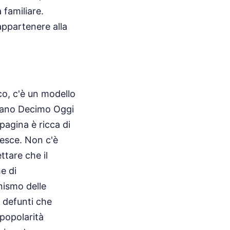
 familiare.
appartenere alla
co, c'è un modello
zzano Decimo Oggi
pagina è ricca di
cresce. Non c'è
ttare che il
e di
nismo delle
o defunti che
 popolarità