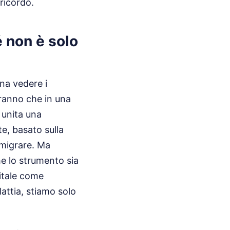
 ricordo.
é non è solo
na vedere i
iranno che in una
 unita una
e, basato sulla
 emigrare. Ma
he lo strumento sia
gitale come
attia, stiamo solo