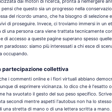
dicizzata dai motori di ricerca, pronta a riemergere a
e pensi che questo sia un progresso nella conservazi
essa del ricordo umano, che ha bisogno di selezione e, 
vivi di proseguire. Invece, ci troviamo immersi in un 
 di una persona cara viene trattata tecnicamente c
iche di accesso a queste pagine superano spesso quelle
n paradosso: siamo più interessati a chi esce di scena
ra occupando.
la partecipazione collettiva
he i commenti online e i fiori virtuali abbiano democra
nque di esprimere vicinanza. Io dico che è l'esatto 
zione ha svuotato il gesto del suo peso specifico. Scri
enta secondi mentre aspetti l'autobus non ha lo stess
 di una stretta di mano o di una lettera scritta a man