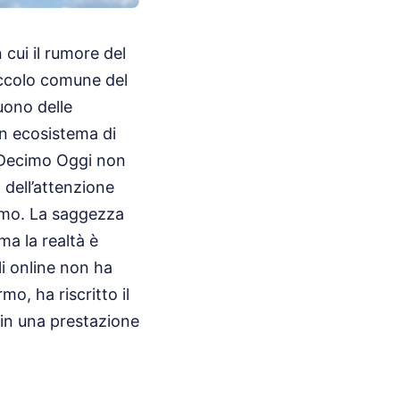
 cui il rumore del
piccolo comune del
uono delle
un ecosistema di
o Decimo Oggi non
 dell’attenzione
itmo. La saggezza
ma la realtà è
li online non ha
o, ha riscritto il
o in una prestazione