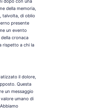
nni dopo con una
one della memoria,
talvolta, di oblio
eterno presente
ome un evento
 della cronaca
 rispetto a chi la
tizzato il dolore,
opposto. Questa
vere un messaggio
o valore umano di
o. Abbiamo