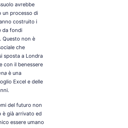
assuolo avrebbe
do un processo di
anno costruito i
 da fondi
o. Questo non è
sociale che
si sposta a Londra
 e con il benessere
ena
è una
glio Excel e delle
nni.
emi del futuro non
o è già arrivato ed
unico essere umano