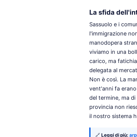
La sfida dell'i
Sassuolo e i comun
l'immigrazione non
manodopera stranie
viviamo in una boll
carico, ma fatichi
delegata al mercat
Non è così. La man
vent'anni fa erano
del termine, ma di
provincia non ries
il nostro sistema ha
🔗
Leggi di più:
arp