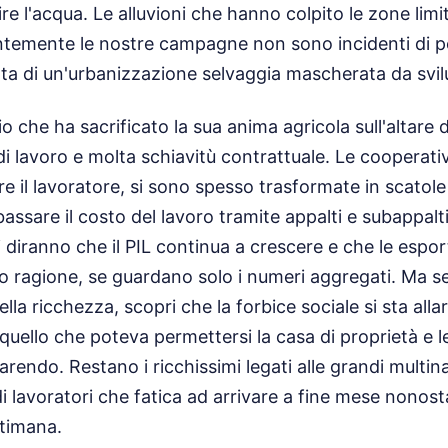
re l'acqua. Le alluvioni che hanno colpito le zone limi
temente le nostre campagne non sono incidenti di p
ta di un'urbanizzazione selvaggia mascherata da sv
io che ha sacrificato la sua anima agricola sull'altare 
di lavoro e molta schiavitù contrattuale. Le cooperati
e il lavoratore, si sono spesso trasformate in scatol
ssare il costo del lavoro tramite appalti e subappalti a
ici diranno che il PIL continua a crescere e che le esp
o ragione, se guardano solo i numeri aggregati. Ma se 
ella ricchezza, scopri che la forbice sociale si sta alla
ello che poteva permettersi la casa di proprietà e l
rendo. Restano i ricchissimi legati alle grandi multin
 lavoratori che fatica ad arrivare a fine mese nonost
ttimana.