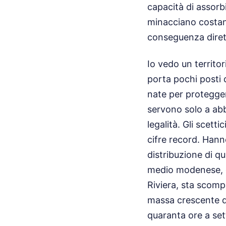
capacità di assorbi
minacciano costan
conseguenza diret
Io vedo un territor
porta pochi posti 
nate per protegger
servono solo a abba
legalità. Gli scett
cifre record. Hann
distribuzione di qu
medio modenese, qu
Riviera, sta scompa
massa crescente di
quaranta ore a se