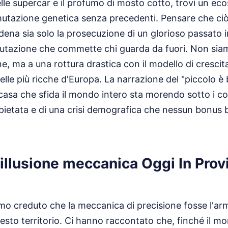
elle supercar e il profumo di mosto cotto, trovi un ec
utazione genetica senza precedenti. Pensare che ci
ena sia solo la prosecuzione di un glorioso passato in
alutazione che commette chi guarda da fuori. Non sia
e, ma a una rottura drastica con il modello di crescit
lle più ricche d'Europa. La narrazione del "piccolo è 
 casa che sfida il mondo intero sta morendo sotto i co
spietata e di una crisi demografica che nessun bonus
l’illusione meccanica Oggi In Prov
mo creduto che la meccanica di precisione fosse l'ar
 questo territorio. Ci hanno raccontato che, finché il 