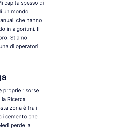
i capita spesso di
 di un mondo
manuali che hanno
 in algoritmi. Il
voro. Stiamo
una di operatori
ga
e proprie risorse
e la Ricerca
sta zona è tra i
li di cemento che
piedi perde la