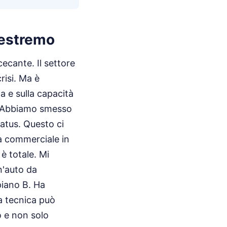
 estremo
cecante. Il settore
risi. Ma è
a e sulla capacità
e. Abbiamo smesso
tatus. Questo ci
ra commerciale in
 è totale. Mi
n'auto da
piano B. Ha
a tecnica può
o e non solo