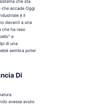
osistema che sta
ò che accade Oggi
dustriale è il
mo davanti a una
a che ha reso
bello" e
lpi di una
 bebè sembra poter
incia Di
matura
mondo avesse avuto