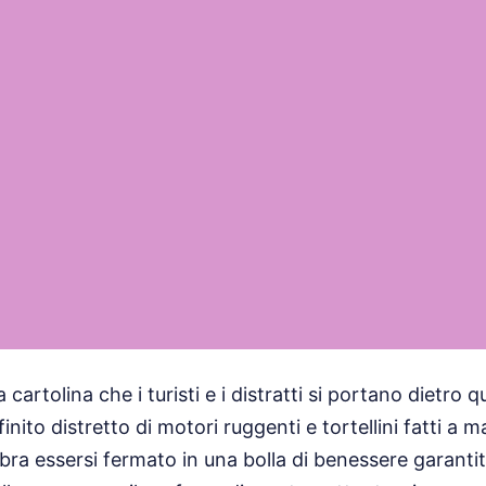
cartolina che i turisti e i distratti si portano dietr
finito distretto di motori ruggenti e tortellini fatti a 
ra essersi fermato in una bolla di benessere garantito