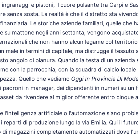
, ingranaggi e pistoni, il cuore pulsante tra Carpi e S
re senza sosta. La realtà è che il distretto sta viven
inanziaria. Le storiche aziende familiari, quelle che h
 su mattone negli anni settanta, vengono acquistate
ernazionali che non hanno alcun legame col territori
 male in termini di capitale, ma distrugge il tessuto 
to angolo di pianura. Quando la testa di un'azienda 
ame con la parrocchia, con la squadra di calcio locale
 spezza. Quello che vediamo
Oggi In Provincia Di Mod
 padroni in manager, dei dipendenti in numeri su un fo
 asset da rivendere al miglior offerente entro cinque a
 l'intelligenza artificiale o l'automazione siano probl
reparti di produzione lungo la via Emilia. Qui il futur
lto di magazzini completamente automatizzati dove l'