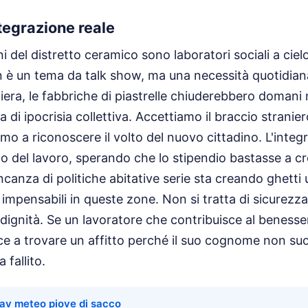
ntegrazione reale
i del distretto ceramico sono laboratori sociali a ciel
 è un tema da talk show, ma una necessità quotidian
ra, le fabbriche di piastrelle chiuderebbero domani 
a di ipocrisia collettiva. Accettiamo il braccio stranier
amo a riconoscere il volto del nuovo cittadino. L'integ
o del lavoro, sperando che lo stipendio bastasse a c
canza di politiche abitative serie sta creando ghetti 
 impensabili in queste zone. Non si tratta di sicurezz
 dignità. Se un lavoratore che contribuisce al benesse
ce a trovare un affitto perché il suo cognome non suo
 fallito.
av meteo piove di sacco