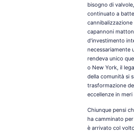
bisogno di valvole
continuato a batte
cannibalizzazione f
capannoni mattone
d'investimento int
necessariamente un
rendeva unico ques
o New York, il leg
della comunità si
trasformazione dei
eccellenze in meri
Chiunque pensi che
ha camminato per i 
è arrivato col vo