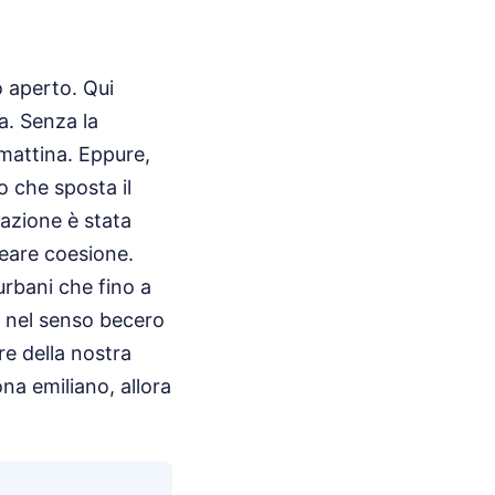
o aperto. Qui
a. Senza la
mattina. Eppure,
o che sposta il
razione è stata
reare coesione.
urbani che fino a
a nel senso becero
re della nostra
na emiliano, allora