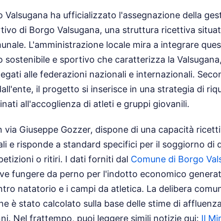
 Valsugana ha ufficializzato l'assegnazione della ges
tivo di Borgo Valsugana, una struttura ricettiva situat
nale. L'amministrazione locale mira a integrare quest
mo sostenibile e sportivo che caratterizza la Valsugan
 legati alle federazioni nazionali e internazionali. Se
all'ente, il progetto si inserisce in una strategia di riq
nati all'accoglienza di atleti e gruppi giovanili.
 in via Giuseppe Gozzer, dispone di una capacità ricetti
li e risponde a standard specifici per il soggiorno di 
zioni o ritiri. I dati forniti dal
Comune di Borgo Val
eve fungere da perno per l'indotto economico generat
 centro natatorio e i campi da atletica. La delibera com
ne è stato calcolato sulla base delle stime di affluenza
nni.
Nel frattempo, puoi leggere simili notizie qui:
Il Mi