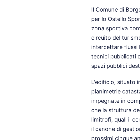
Il Comune di Borgo
per lo Ostello Spor
zona sportiva comu
circuito del turis
intercettare flussi
tecnici pubblicati d
spazi pubblici desti
L'edificio, situato
planimetrie catasta
impegnate in competi
che la struttura d
limitrofi, quali il
il canone di gestio
prossimi cinque a