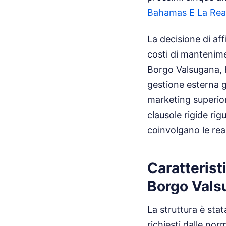
Bahamas E La Rea
La decisione di aff
costi di mantenime
Borgo Valsugana, 
gestione esterna g
marketing superior
clausole rigide ri
coinvolgano le real
Caratterist
Borgo Vals
La struttura è stat
richiesti dalle nor