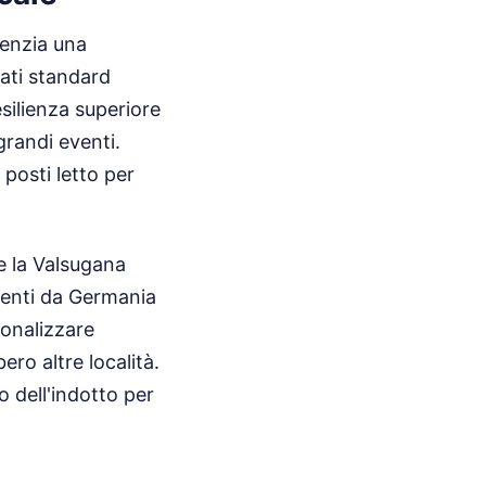
denzia una
ati standard
esilienza superiore
grandi eventi.
 posti letto per
 la Valsugana
enienti da Germania
ionalizzare
ero altre località.
 dell'indotto per