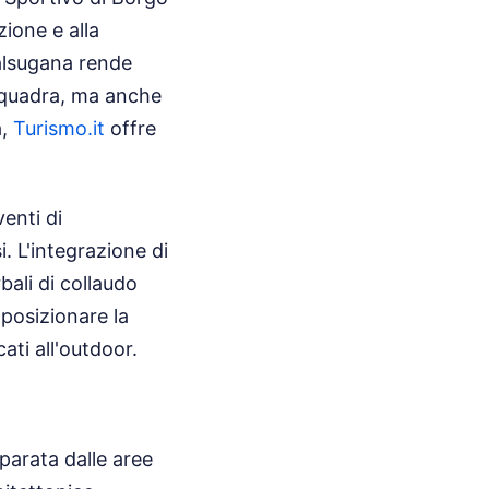
ione e alla
Valsugana rende
i squadra, ma anche
a,
Turismo.it
offre
venti di
i. L'integrazione di
ali di collaudo
 posizionare la
cati all'outdoor.
parata dalle aree