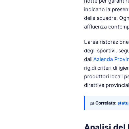
notte per garantire
indicano la presenz
delle squadre. Ogni
affluenza contempo
L'area ristorazione
degli sportivi, seg
dall'
Azienda Provinc
rigidi criteri di i
produttori locali p
direttive provincial
📖
Correlato:
statu
Analisi de