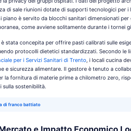
 la privacy dei gruppi ospitati. I dati del progetto arc
a di sale riunioni dotate di supporti tecnologici per i 
 piano è servito da blocchi sanitari dimensionati per 
ranea, come avviene solitamente durante i tornei giov
 è stata concepita per offrire pasti calibrati sulle esig
uendo protocolli dietetici standardizzati. Secondo le l
iale per i Servizi Sanitari di Trento
, i locali cucina 
giene e sicurezza alimentare. Il gestore è tenuto a collab
er la fornitura di materie prime a chilometro zero, ris
i sulla sostenibilità.
a di franco battiato
l Mercato e Impatto Economico Lo