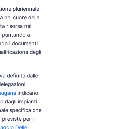
tione pluriennale
a nel cuore della
a risorsa nel
a, puntando a
condo i documenti
ualificazione degli
va definita dalle
delegazioni
sugana
indicano
o dagli impianti
unale specifica che
 previste per i
raggio Delle