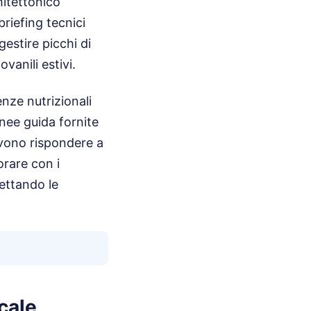
hitettonico
briefing tecnici
gestire picchi di
anili estivi.
enze nutrizionali
inee guida fornite
devono rispondere a
orare con i
pettando le
cale