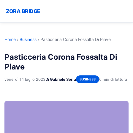
ZORA BRIDGE
Home
›
Business
›
Pasticceria Corona Fossalta Di Piave
Pasticceria Corona Fossalta Di
Piave
venerdì 14 luglio 2023
Di Gabriele Serra
6 min di lettura
BUSINESS