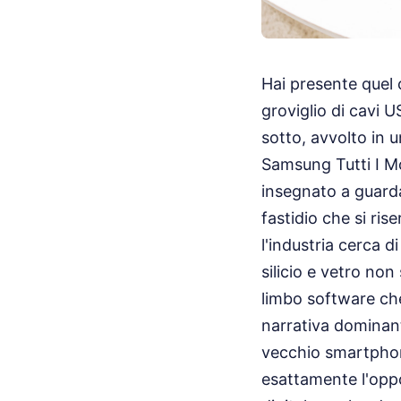
Hai presente quel 
groviglio di cavi U
sotto, avvolto in 
Samsung Tutti I Mo
insegnato a guarda
fastidio che si ris
l'industria cerca d
silicio e vetro no
limbo software ch
narrativa dominant
vecchio smartphone
esattamente l'oppos