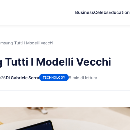
Business
Celebs
Education
msung Tutti I Modelli Vecchi
Tutti I Modelli Vecchi
026
Di Gabriele Serra
8 min di lettura
TECHNOLOGY