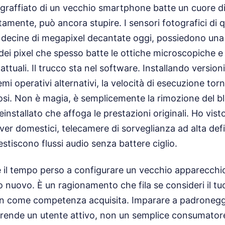
graffiato di un vecchio smartphone batte un cuore di s
tamente, può ancora stupire. I sensori fotografici di 
 decine di megapixel decantate oggi, possiedono una
ei pixel che spesso batte le ottiche microscopiche e 
ttuali. Il trucco sta nel software. Installando versioni
emi operativi alternativi, la velocità di esecuzione torna
losi. Non è magia, è semplicemente la rimozione del b
einstallato che affoga le prestazioni originali. Ho vist
rver domestici, telecamere di sorveglianza ad alta defi
stiscono flussi audio senza battere ciglio.
e il tempo perso a configurare un vecchio apparecchio
no nuovo. È un ragionamento che fila se consideri il t
 come competenza acquisita. Imparare a padroneggi
i rende un utente attivo, non un semplice consumator