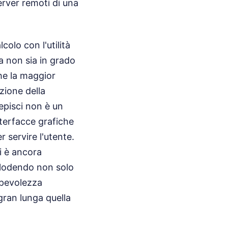
erver remoti di una
lo con l'utilità
a non sia in grado
che la maggior
zione della
cepisci non è un
nterfacce grafiche
 servire l'utente.
vi è ancora
splodendo non solo
apevolezza
 gran lunga quella