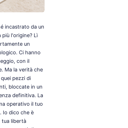
hé incastrato da un
più l'origine? Lì
certamente un
ologico. Ci hanno
eggio, con il
e. Ma la verità che
 quei pezzi di
ti, bloccate in un
nza definitiva. La
a operativo il tuo
 Io dico che è
 tua libertà