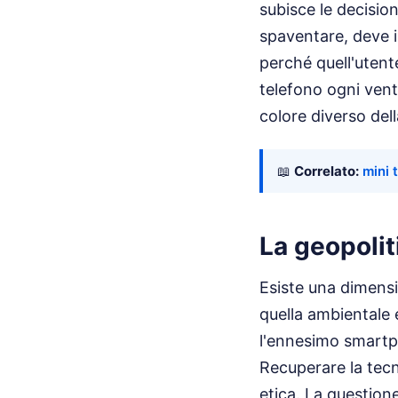
subisce le decisio
spaventare, deve i
perché quell'utent
telefono ogni ven
colore diverso del
📖
Correlato:
mini 
La geopolit
Esiste una dimens
quella ambientale 
l'ennesimo smartp
Recuperare la tecn
etica. La question