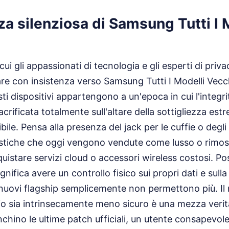
za silenziosa di Samsung Tutti I 
ui gli appassionati di tecnologia e gli esperti di priv
re con insistenza verso Samsung Tutti I Modelli Vec
sti dispositivi appartengono a un'epoca in cui l'integr
crificata totalmente sull'altare della sottigliezza est
ibile. Pensa alla presenza del jack per le cuffie o degli
istiche che oggi vengono vendute come lusso o rimoss
quistare servizi cloud o accessori wireless costosi. P
nifica avere un controllo fisico sui propri dati e sulla
 nuovi flagship semplicemente non permettono più. Il
o sia intrinsecamente meno sicuro è una mezza verit
hino le ultime patch ufficiali, un utente consapevol