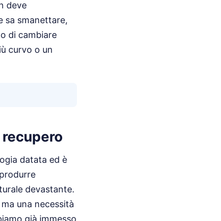
on deve
he sa smanettare,
no di cambiare
iù curvo o un
l recupero
ogia datata ed è
 produrre
urale devastante.
, ma una necessità
abbiamo già immesso