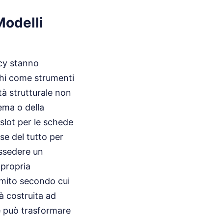
Modelli
acy stanno
chi come strumenti
ità strutturale non
rema o della
 slot per le schede
e del tutto per
ossedere un
 propria
 mito secondo cui
à costruita ad
e può trasformare