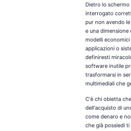
Dietro lo schermo 
interrogato corret
pur non avendo le
e una dimensione d
modelli economici a
applicazioni o sist
definiresti miraco
software inutile pr
trasformarsi in se
multimediali che ge
C'è chi obietta ch
dell'acquisto di u
come denaro e non
che già possiedi t