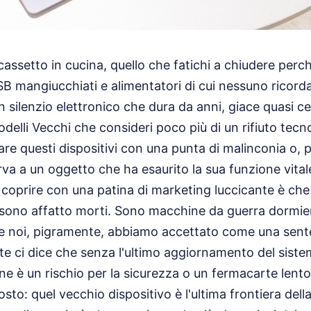
cassetto in cucina, quello che fatichi a chiudere perc
SB mangiucchiati e alimentatori di cui nessuno ricorda 
un silenzio elettronico che dura da anni, giace quasi 
delli Vecchi che consideri poco più di un rifiuto tecn
re questi dispositivi con una punta di malinconia o, p
erva a un oggetto che ha esaurito la sua funzione vital
i coprire con una patina di marketing luccicante è che
n sono affatto morti. Sono macchine da guerra dormien
e noi, pigramente, abbiamo accettato come una sente
e ci dice che senza l'ultimo aggiornamento del sistem
 è un rischio per la sicurezza o un fermacarte lento.
to: quel vecchio dispositivo è l'ultima frontiera della