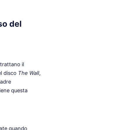
so del
trattano il
l disco
The Wall
,
madre
tiene questa
cate quando