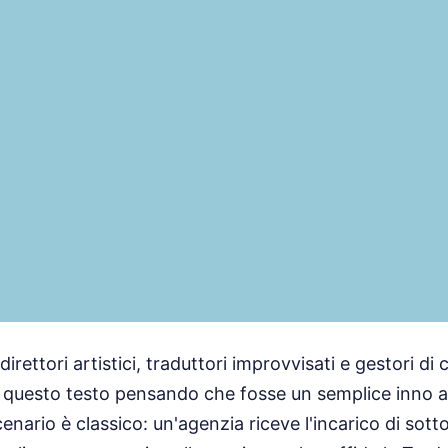
direttori artistici, traduttori improvvisati e gestori d
 questo testo pensando che fosse un semplice inno all
nario è classico: un'agenzia riceve l'incarico di sotto