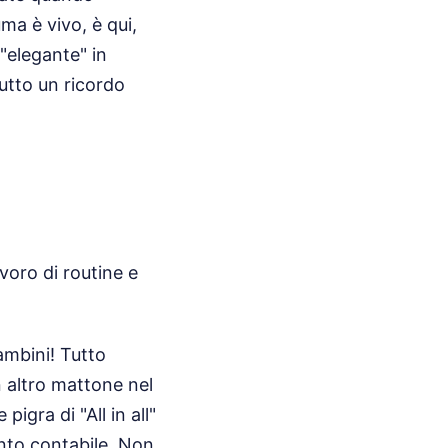
uma è vivo, è qui,
"elegante" in
tutto un ricordo
voro di routine e
ambini! Tutto
 altro mattone nel
gra di "All in all"
nto contabile. Non