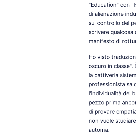
"Education" con "I
di alienazione ind
sul controllo del p
scrivere qualcosa 
manifesto di rottu
Ho visto traduzio
oscuro in classe".
la cattiveria siste
professionista sa 
l'individualità del
pezzo prima ancora 
di provare empatia
non vuole studiare
automa.