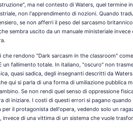
struzione", ma nel contesto di Waters, quel termine i
ustriale, non l'apprendimento di nozioni. Quando tradu
ensiero, se non afferri il peso del sarcasmo britannico,
che sembra uscito da un manuale ministeriale invece
ra.
ni che rendono "Dark sarcasm in the classroom" com
 È un fallimento totale. In italiano, "oscuro" non tra
mica, quasi sadica, degli insegnanti descritti da Waters
che qui si parla di una forma di umiliazione pubblica m
 bambino. Se non rendi quel senso di oppressione fisica,
di iniziare. I costi di questi errori si pagano quando
 per il protagonista dell'opera, vedendo solo un raga
, invece di una vittima di un sistema che vuole trasfo