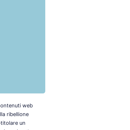
i contenuti web
a ribellione
titolare un