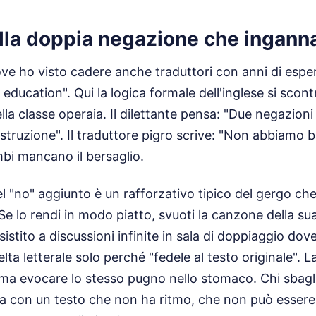
lla doppia negazione che inganna 
ve ho visto cadere anche traduttori con anni di esper
ducation". Qui la logica formale dell'inglese si scontra
ella classe operaia. Il dilettante pensa: "Due negazion
struzione". Il traduttore pigro scrive: "Non abbiamo 
mbi mancano il bersaglio.
el "no" aggiunto è un rafforzativo tipico del gergo che
 Se lo rendi in modo piatto, svuoti la canzone della su
istito a discussioni infinite in sala di doppiaggio dove
elta letterale solo perché "fedele al testo originale". 
, ma evocare lo stesso pugno nello stomaco. Chi sbagl
va con un testo che non ha ritmo, che non può esser