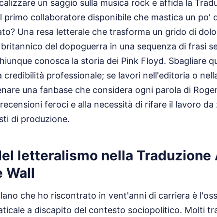
alizzare un saggio sulla musica rock e affida la Tra
al primo collaboratore disponibile che mastica un po' d
ltato? Una resa letterale che trasforma un grido di dolo
 britannico del dopoguerra in una sequenza di frasi 
hiunque conosca la storia dei Pink Floyd. Sbagliare 
a credibilità professionale; se lavori nell'editoria o ne
lienare una fanbase che considera ogni parola di Rog
ecensioni feroci e alla necessità di rifare il lavoro da
ti di produzione.
 del letteralismo nella Traduzione
e Wall
lano che ho riscontrato in vent'anni di carriera è l'os
icale a discapito del contesto sociopolitico. Molti t