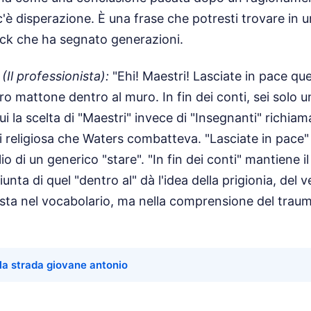
è disperazione. È una frase che potresti trovare in un
ock che ha segnato generazioni.
(Il professionista):
"Ehi! Maestri! Lasciate in pace quei
tro mattone dentro al muro. In fin dei conti, sei solo 
i la scelta di "Maestri" invece di "Insegnanti" richiama
 religiosa che Waters combatteva. "Lasciate in pace"
o di un generico "stare". "In fin dei conti" mantiene il
giunta di quel "dentro al" dà l'idea della prigionia, del v
sta nel vocabolario, ma nella comprensione del traum
la strada giovane antonio