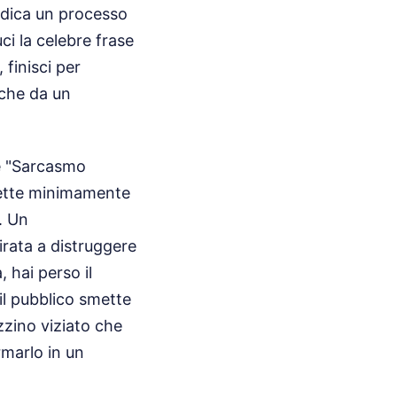
ndica un processo
ci la celebre frase
 finisci per
 che da un
e "Sarcasmo
smette minimamente
. Un
irata a distruggere
 hai perso il
 il pubblico smette
zzino viziato che
rmarlo in un