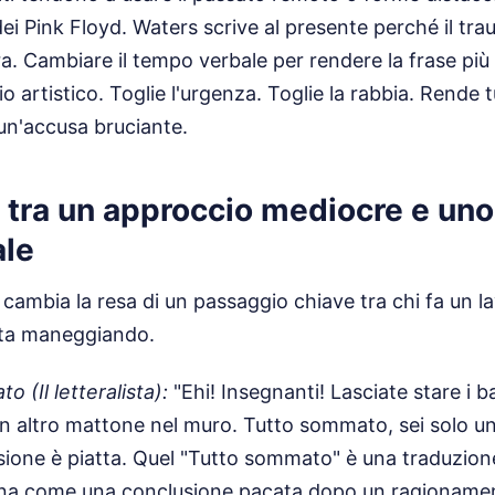
dei Pink Floyd. Waters scrive al presente perché il tra
. Cambiare il tempo verbale per rendere la frase più 
dio artistico. Toglie l'urgenza. Toglie la rabbia. Rende 
 un'accusa bruciante.
o tra un approccio mediocre e uno
ale
ambia la resa di un passaggio chiave tra chi fa un la
sta maneggiando.
o (Il letteralista):
"Ehi! Insegnanti! Lasciate stare i b
n altro mattone nel muro. Tutto sommato, sei solo un
ione è piatta. Quel "Tutto sommato" è una traduzione pi
uona come una conclusione pacata dopo un ragioname