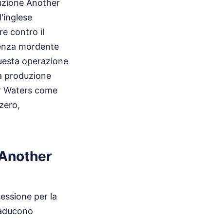
duzione Another
'inglese
re contro il
senza mordente
questa operazione
lla produzione
er Waters come
 zero,
 Another
sessione per la
raducono