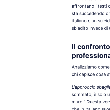
affrontano i testi 
sta succedendo ora
italiano è un suici
sbiadito invece di
Il confront
profession
Analizziamo come c
chi capisce cosa 
L'approccio sbagliat
sommato, è solo u
muro." Questa vers
che in italiano s