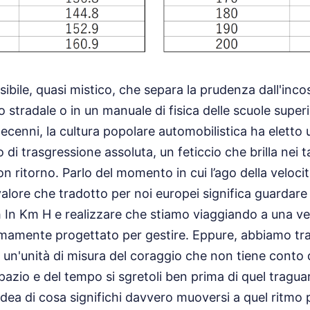
sibile, quasi mistico, che separa la prudenza dall'inco
o stradale o in un manuale di fisica delle scuole superio
decenni, la cultura popolare automobilistica ha elett
 di trasgressione assoluta, un feticcio che brilla nei 
n ritorno. Parlo del momento in cui l’ago della velocit
 valore che tradotto per noi europei significa guardare 
 In Km H e realizzare che stiamo viaggiando a una vel
amente progettato per gestire. Eppure, abbiamo tr
, un'unità di misura del coraggio che non tiene conto 
pazio e del tempo si sgretoli ben prima di quel traguar
ea di cosa significhi davvero muoversi a quel ritmo 