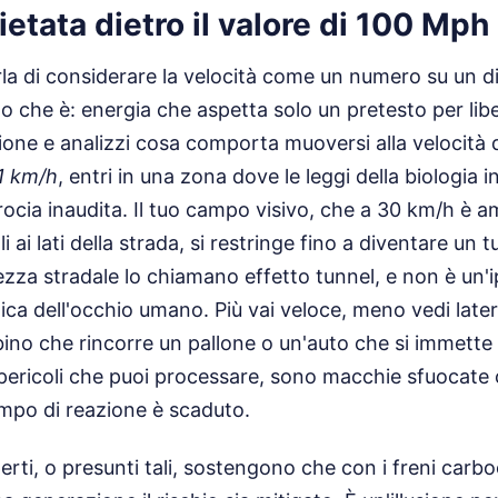
pietata dietro il valore di 100 Mph
 di considerare la velocità come un numero su un dis
lo che è: energia che aspetta solo un pretesto per lib
sione e analizzi cosa comporta muoversi alla velocità
1 km/h
, entri in una zona dove le leggi della biologia i
ocia inaudita. Il tuo campo visivo, che a 30 km/h è a
li ai lati della strada, si restringe fino a diventare un
rezza stradale lo chiamano effetto tunnel, e non è un'i
ogica dell'occhio umano. Più vai veloce, meno vedi late
ino che rincorre un pallone o un'auto che si immett
 pericoli che puoi processare, sono macchie sfuocate
mpo di reazione è scaduto.
erti, o presunti tali, sostengono che con i freni carbo