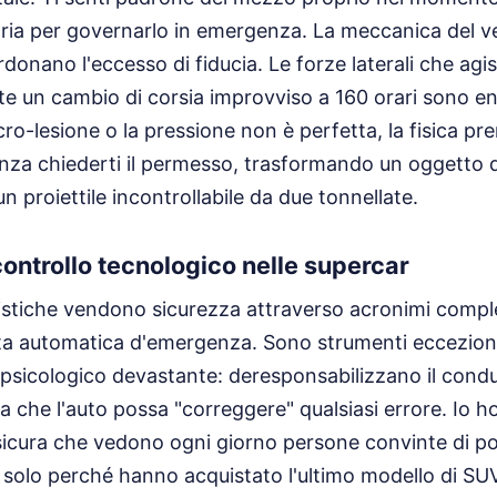
aria per governarlo in emergenza. La meccanica del v
donano l'eccesso di fiducia. Le forze laterali che ag
e un cambio di corsia improvviso a 160 orari sono e
-lesione o la pressione non è perfetta, la fisica pr
enza chiederti il permesso, trasformando un oggetto 
n proiettile incontrollabile da due tonnellate.
 controllo tecnologico nelle supercar
istiche vendono sicurezza attraverso acronimi comple
ata automatica d'emergenza. Sono strumenti eccezion
e psicologico devastante: deresponsabilizzano il cond
a che l'auto possa "correggere" qualsiasi errore. Io h
a sicura che vedono ogni giorno persone convinte di po
 solo perché hanno acquistato l'ultimo modello di SU