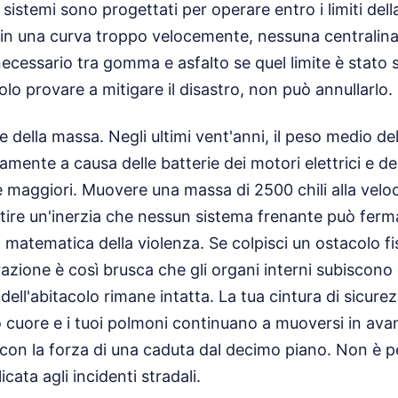
 sistemi sono progettati per operare entro i limiti dell
tri in una curva troppo velocemente, nessuna centralina
 necessario tra gomma e asfalto se quel limite è stato 
olo provare a mitigare il disastro, non può annullarlo.
e della massa. Negli ultimi vent'anni, il peso medio de
ente a causa delle batterie dei motori elettrici e dell
maggiori. Muovere una massa di 2500 chili alla veloc
tire un'inerzia che nessun sistema frenante può ferma
a matematica della violenza. Se colpisci un ostacolo fi
razione è così brusca che gli organi interni subiscono d
 dell'abitacolo rimane intatta. La tua cintura di sicure
tuo cuore e i tuoi polmoni continuano a muoversi in ava
 con la forza di una caduta dal decimo piano. Non è 
ata agli incidenti stradali.