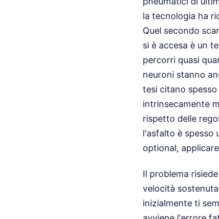
pneumatici di ultim
la tecnologia ha ri
Quel secondo scars
si è accesa è un te
percorri quasi qua
neuroni stanno anco
tesi citano spesso
intrinsecamente mo
rispetto delle rego
l'asfalto è spesso 
optional, applicare
Il problema risied
velocità sostenuta
inizialmente ti se
avviene l'errore f