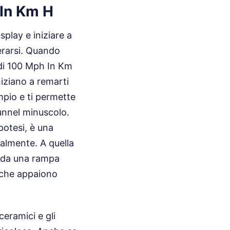
 In Km H
play e iniziare a
erarsi. Quando
 di 100 Mph In Km
niziano a remarti
mpio e ti permette
 tunnel minuscolo.
potesi, è una
ralmente. A quella
e da una rampa
 che appaiono
ceramici e gli