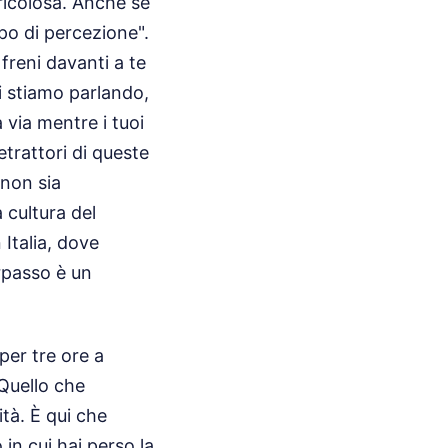
ericolosa. Anche se
mpo di percezione".
freni davanti a te
ui stiamo parlando,
via mentre i tuoi
etrattori di queste
 non sia
 cultura del
 Italia, dove
orpasso è un
per tre ore a
 Quello che
tà. È qui che
in cui hai perso la