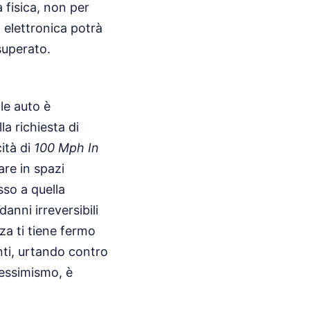
a fisica, non per
 elettronica potrà
superato.
lle auto è
a richiesta di
ità di
100 Mph In
re in spazi
sso a quella
anni irreversibili
zza ti tiene fermo
nti, urtando contro
pessimismo, è