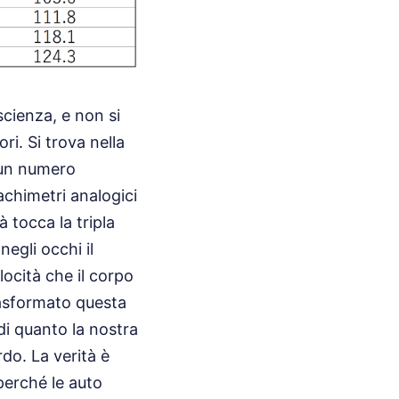
scienza, e non si
ri. Si trova nella
o un numero
tachimetri analogici
à tocca la tripla
negli occhi il
ocità che il corpo
asformato questa
di quanto la nostra
do. La verità è
perché le auto