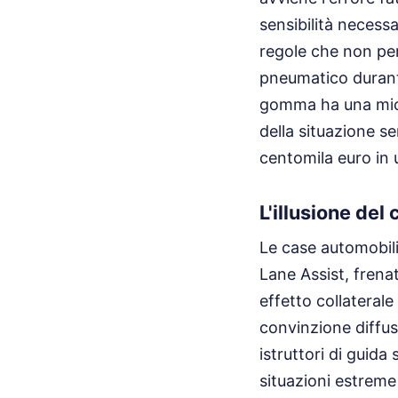
sensibilità necess
regole che non per
pneumatico durant
gomma ha una micro
della situazione s
centomila euro in u
L'illusione del
Le case automobil
Lane Assist, fren
effetto collateral
convinzione diffus
istruttori di guid
situazioni estreme