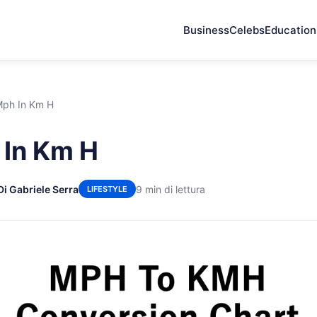
Business
Celebs
Education
Mph In Km H
 In Km H
Di Gabriele Serra
9 min di lettura
LIFESTYLE