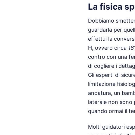
La fisica s
Dobbiamo smetterla
guardarla per quel
effettui la conver
H, ovvero circa
16
contro con una fer
di cogliere i dettag
Gli esperti di sicu
limitazione fisiol
andatura, un bamb
laterale non sono
quando ormai il te
Molti guidatori esp