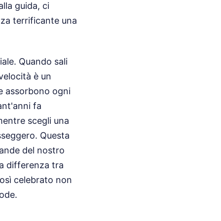
lla guida, ci
a terrificante una
iale. Quando sali
velocità è un
he assorbono ogni
ant'anni fa
mentre scegli una
asseggero. Questa
grande del nostro
la differenza tra
così celebrato non
lode.