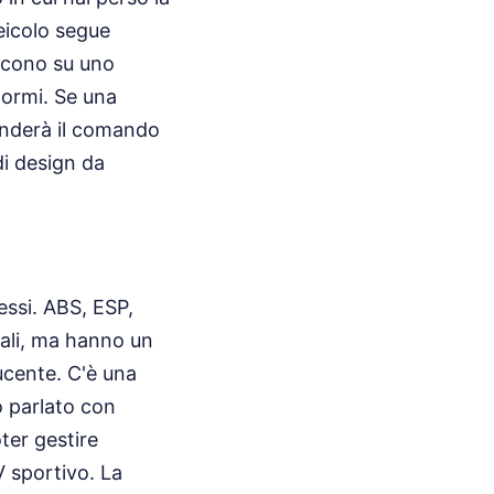
eicolo segue
iscono su uno
normi. Se una
enderà il comando
di design da
ssi. ABS, ESP,
ali, ma hanno un
ucente. C'è una
o parlato con
ter gestire
V sportivo. La