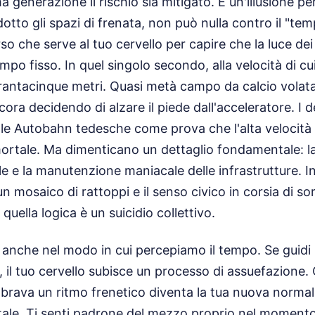
a generazione il rischio sia mitigato. È un'illusione p
dotto gli spazi di frenata, non può nulla contro il "te
o che serve al tuo cervello per capire che la luce dei 
mpo fisso. In quel singolo secondo, alla velocità di c
rantacinque metri. Quasi metà campo da calcio volata 
ra decidendo di alzare il piede dall'acceleratore. I d
 le Autobahn tedesche come prova che l'alta velocità
rtale. Ma dimenticano un dettaglio fondamentale: la
le e la manutenzione maniacale delle infrastrutture. In
un mosaico di rattoppi e il senso civico in corsia di s
 quella logica è un suicidio collettivo.
e anche nel modo in cui percepiamo il tempo. Se guidi 
, il tuo cervello subisce un processo di assuefazione.
mbrava un ritmo frenetico diventa la tua nuova normali
atale. Ti senti padrone del mezzo proprio nel momento 