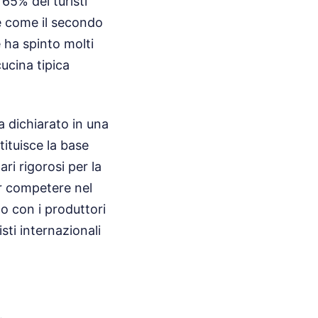
 65% dei turisti
ale come il secondo
 ha spinto molti
cucina tipica
a dichiarato in una
tituisce la base
ri rigorosi per la
er competere nel
o con i produttori
sti internazionali