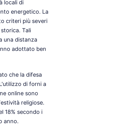
 locali di
mento energetico. La
to criteri più severi
 storica. Tali
da una distanza
 hanno adottato ben
ato che la difesa
utilizzo di forni a
one online sono
stività religiose.
el 18% secondo i
mo anno.