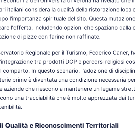
 Economia dell'Università di Verona ha rivelato che il
ri italiani considera la qualità della ristorazione loc
dopo l'importanza spirituale del sito. Questa mutazione
icare l'offerta, includendo opzioni che spaziano dalla 
azione di pizze con farine non raffinate.
sservatorio Regionale per il Turismo, Federico Caner, h
l'integrazione tra prodotti DOP e percorsi religiosi cos
el comparto. In questo scenario, l'adozione di disciplina
terie prime è diventata una condizione necessaria p
e aziende che riescono a mantenere un legame strett
scono una tracciabilità che è molto apprezzata dai turi
enibilità.
di Qualità e Riconoscimenti Territoriali