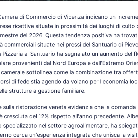
la Camera di Commercio di Vicenza indicano un increm
rese ricettive situate in prossimità dei luoghi di culto 
rimestre del 2026. Questa tendenza positiva ha trovat
ità commerciali situate nei pressi del Santuario di Pie
a Pizzeria al Santuario ha segnalato un aumento del flu
colare provenienti dal Nord Europa e dall'Estremo Orien
e camerale sottolinea come la combinazione tra offe
corsi di fede stia agendo da volano per l'economia lo
le strutture a gestione familiare.
e sulla ristorazione veneta evidenzia che la domanda p
è cresciuta del 12% rispetto all'anno precedente. Albe
o specializzato nel settore agroalimentare, ha spiegat
no cerca un'esperienza integrata che unisca la vis