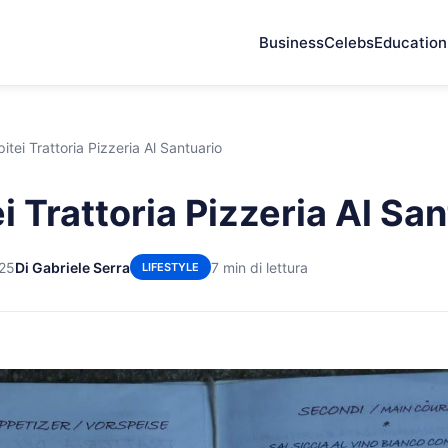
Business
Celebs
Education
itei Trattoria Pizzeria Al Santuario
i Trattoria Pizzeria Al Sa
025
Di Gabriele Serra
7 min di lettura
LIFESTYLE