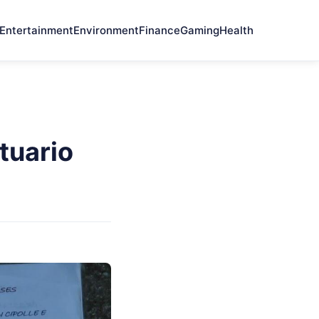
Entertainment
Environment
Finance
Gaming
Health
ntuario