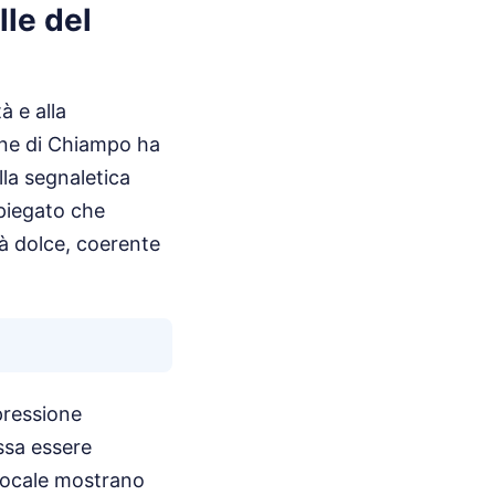
lle del
à e alla
omune di Chiampo ha
la segnaletica
spiegato che
tà dolce, coerente
pressione
ssa essere
 Locale mostrano