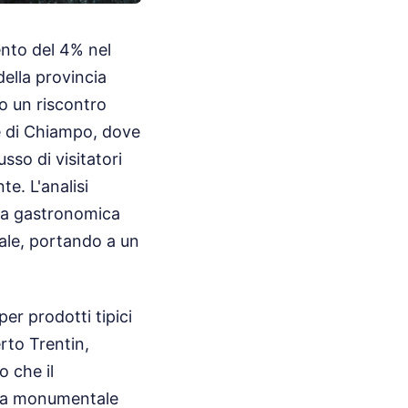
ento del 4% nel
della provincia
o un riscontro
ve di Chiampo, dove
sso di visitatori
te. L'analisi
rta gastronomica
cale, portando a un
er prodotti tipici
rto Trentin,
o che il
ita monumentale