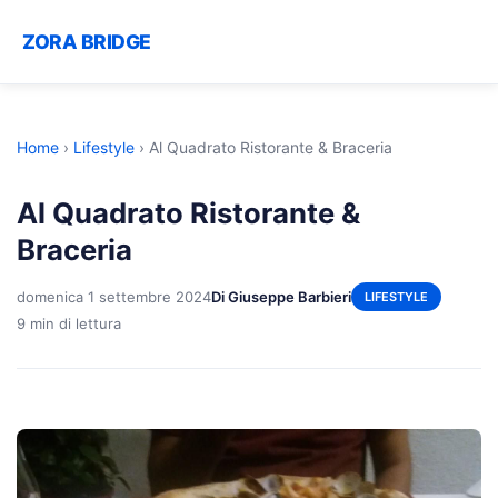
ZORA BRIDGE
Home
›
Lifestyle
›
Al Quadrato Ristorante & Braceria
Al Quadrato Ristorante &
Braceria
domenica 1 settembre 2024
Di Giuseppe Barbieri
LIFESTYLE
9 min di lettura