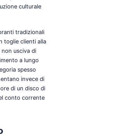
uzione culturale
ranti tradizionali
oglie clienti alla
i non usciva di
timento a lungo
ategoria spesso
umentano invece di
ore di un disco di
del conto corrente
o