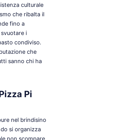
stenza culturale
mo che ribalta il
ande fino a
 svuotare i
pasto condiviso.
reputazione che
tti sanno chi ha
Pizza Pi
ure nel brindisino
ndo si organizza
eale non scompare,