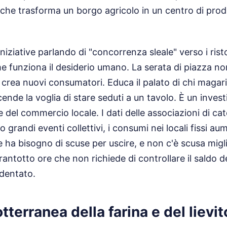
che trasforma un borgo agricolo in un centro di prod
iniziative parlando di "concorrenza sleale" verso i risto
 funziona il desiderio umano. La serata di piazza non t
, crea nuovi consumatori. Educa il palato di chi magar
cende la voglia di stare seduti a un tavolo. È un inves
e del commercio locale. I dati delle associazioni di c
grandi eventi collettivi, i consumi nei locali fissi a
e ha bisogno di scuse per uscire, e non c'è scusa migli
rantotto ore che non richiede di controllare il saldo 
ddentato.
tterranea della farina e del lievit