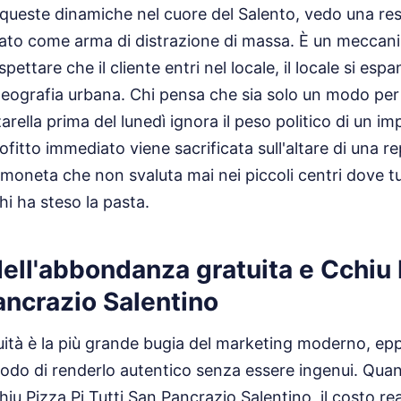
ueste dinamiche nel cuore del Salento, vedo una resi
rato come arma di distrazione di massa. È un meccanis
pettare che il cliente entri nel locale, il locale si esp
geografia urbana. Chi pensa che sia solo un modo per
rella prima del lunedì ignora il peso politico di un im
rofitto immediato viene sacrificata sull'altare di una 
moneta che non svaluta mai nei piccoli centri dove tu
hi ha steso la pasta.
 dell'abbondanza gratuita e Cchiu 
ancrazio Salentino
tuità è la più grande bugia del marketing moderno, epp
odo di renderlo autentico senza essere ingenui. Qua
u Pizza Pi Tutti San Pancrazio Salentino, il costo r