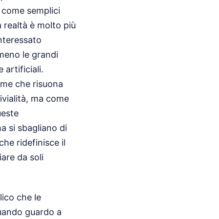
li come semplici
realtà è molto più
nteressato
meno le grandi
artificiali.
nome che risuona
vivialità, ma come
ueste
a si sbagliano di
he ridefinisce il
are da soli
lico che le
Quando guardo a