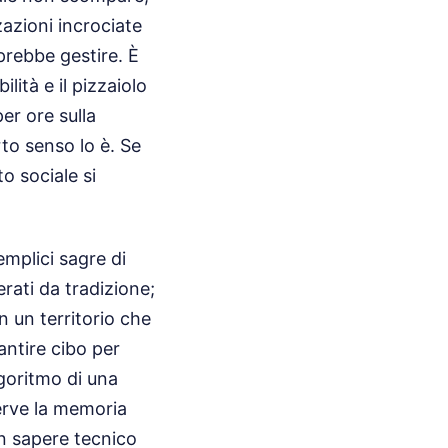
azioni incrociate
prebbe gestire. È
lità e il pizzaiolo
er ore sulla
to senso lo è. Se
to sociale si
emplici sagre di
ati da tradizione;
n un territorio che
rantire cibo per
lgoritmo di una
erve la memoria
un sapere tecnico