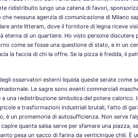
e ridistribuito lungo una catena di favori, sponsorizz
o che nessuna agenzia di comunicazione di Milano sa
re ante litteram, dove il fornitore di legna riceve visibi
à eterna di un quartiere. Ho visto persone discutere p
rno come se fosse una questione di stato, e in un cer
cia la faccia di chi la offre. Se la pizza è fredda, il pat
egli osservatori esterni liquida queste serate come s
 madornale. Le sagre sono eventi commerciali mascher
 a una redistribuzione simbolica del potere calorico. I
ricole e trasformazioni industriali brutali, l'atto di ga
co, è un promemoria di autosufficienza. Non serve l'a
 capire quanta salsa serve per sfamare una piazza, s
quanto pesa un sacco di farina da venticinque chili. È 