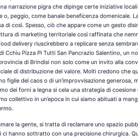
 una narrazione pigra che dipinge certe iniziative loca
e o, peggio, come banale beneficenza domenicale. La 
sa di così. Spesso, ciò che appare come un gesto disi
tura di marketing territoriale così raffinata che nem
food delivery riuscirebbero a replicare senza sembrare 
di Cchiu Pizza Pi Tutti San Pancrazio Salentino, un 
 provincia di Brindisi non solo come un invito alla con
iale di distribuzione del valore. Molti credono che q
no figlie del caos o di un’improvvisazione generosa, m
umo dei forni a legna si cela una strategia di coesione c
o collettivo in un’epoca in cui siamo abituati a mangi
ermo.
amare la gente, si tratta di reclamare uno spazio pubb
li ci hanno sottratto con una precisione chirurgica. 