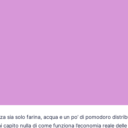
zza sia solo farina, acqua e un po’ di pomodoro distri
i capito nulla di come funziona l’economia reale dell