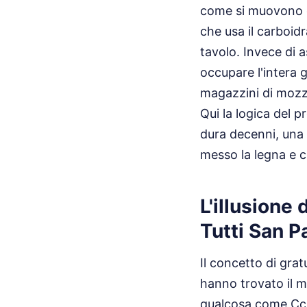
come si muovono q
che usa il carboid
tavolo. Invece di as
occupare l'intera 
magazzini di mozza
Qui la logica del p
dura decenni, una 
messo la legna e c
L'illusione
Tutti San P
Il concetto di gra
hanno trovato il m
qualcosa come Cchi