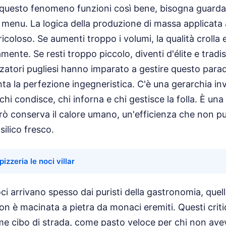
 questo fenomeno funzioni così bene, bisogna guarda
 menu. La logica della produzione di massa applicata al
icoloso. Se aumenti troppo i volumi, la qualità crolla e 
nte. Se resti troppo piccolo, diventi d'élite e tradisci
zzatori pugliesi hanno imparato a gestire questo par
ta la perfezione ingegneristica. C'è una gerarchia invi
chi condisce, chi inforna e chi gestisce la folla. È una
ò conserva il calore umano, un'efficienza che non pu
silico fresco.
pizzeria le noci villar
oci arrivano spesso dai puristi della gastronomia, quell
non è macinata a pietra da monaci eremiti. Questi crit
me cibo di strada, come pasto veloce per chi non ave