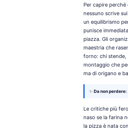
Per capire perché
nessuno scrive sui
un equilibrismo per
punisce immediatame
piazza. Gli organi
maestria che rasen
forno: chi stende, 
montaggio che per
ma di origano e ba
✨
Da non perdere:
Le critiche più fer
naso se la farina 
la pizza è nata co