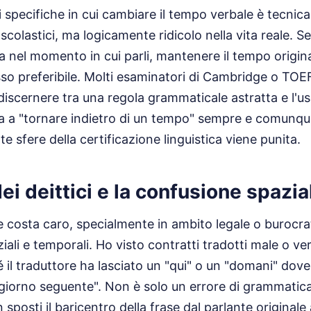
i specifiche in cui cambiare il tempo verbale è tecni
colastici, ma logicamente ridicolo nella vita reale. Se
a nel momento in cui parli, mantenere il tempo origin
sso preferibile. Molti esaminatori di Cambridge o TO
discernere tra una regola grammaticale astratta e l'uso
ina a "tornare indietro di un tempo" sempre e comunq
lte sfere della certificazione linguistica viene punita.
dei deittici e la confusione spazia
e costa caro, specialmente in ambito legale o burocrat
iali e temporali. Ho visto contratti tradotti male o verb
ché il traduttore ha lasciato un "qui" o un "domani" do
il giorno seguente". Non è solo un errore di grammatica
sposti il baricentro della frase dal parlante originale a