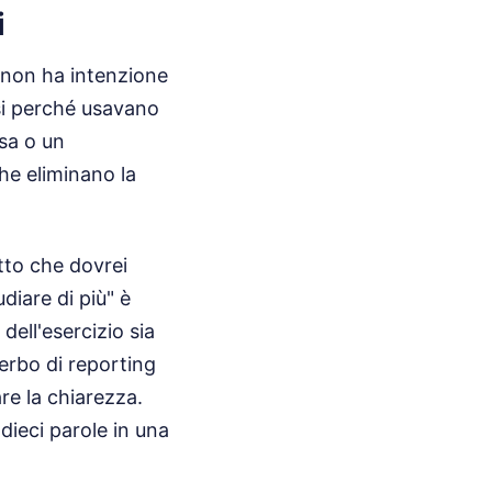
i
he non ha intenzione
osi perché usavano
sa o un
he eliminano la
etto che dovrei
diare di più" è
 dell'esercizio sia
verbo di reporting
re la chiarezza.
 dieci parole in una