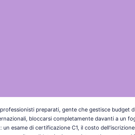
 professionisti preparati, gente che gestisce budget da
rnazionali, bloccarsi completamente davanti a un fogl
un esame di certificazione C1, il costo dell'iscrizion