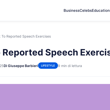
Business
Celebs
Education
t To Reported Speech Exercises
o Reported Speech Exerci
025
Di Giuseppe Barbieri
9 min di lettura
LIFESTYLE