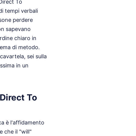
Direct To
i tempi verbali
rsone perdere
non sapevano
rdine chiaro in
blema di metodo.
avartela, sei sulla
essima in un
 Direct To
ca è l'affidamento
che il "will"