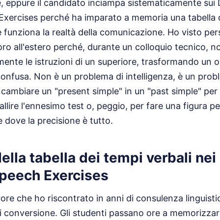
lle, eppure il candidato inciampa sistematicamente sui 
xercises perché ha imparato a memoria una tabella d
 funziona la realtà della comunicazione. Ho visto pe
oro all'estero perché, durante un colloquio tecnico, 
mente le istruzioni di un superiore, trasformando un o
confusa. Non è un problema di intelligenza, è un pro
 cambiare un "present simple" in un "past simple" per c
allire l'ennesimo test o, peggio, per fare una figura p
 dove la precisione è tutto.
della tabella dei tempi verbali nei
peech Exercises
rore che ho riscontrato in anni di consulenza linguisti
di conversione. Gli studenti passano ore a memorizzare 