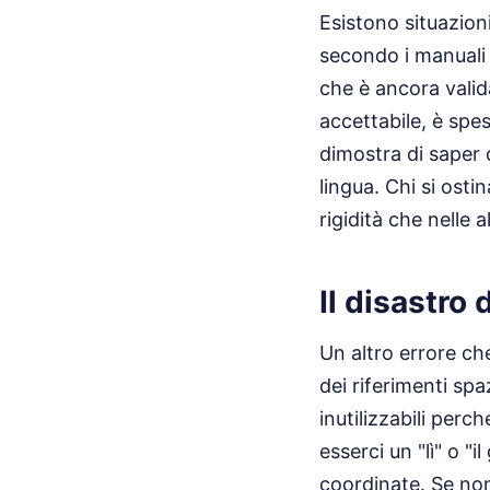
Esistono situazion
secondo i manuali s
che è ancora valid
accettabile, è spe
dimostra di saper 
lingua. Chi si ost
rigidità che nelle a
Il disastro 
Un altro errore ch
dei riferimenti spaz
inutilizzabili per
esserci un "lì" o "
coordinate. Se non 