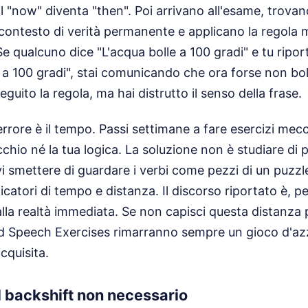
il "now" diventa "then". Poi arrivano all'esame, trova
 contesto di verità permanente e applicano la regola
e qualcuno dice "L'acqua bolle a 100 gradi" e tu ripor
a a 100 gradi", stai comunicando che ora forse non boll
guito la regola, ma hai distrutto il senso della frase.
 errore è il tempo. Passi settimane a fare esercizi mec
cchio né la tua logica. La soluzione non è studiare di p
 smettere di guardare i verbi come pezzi di un puzzle 
catori di tempo e distanza. Il discorso riportato è, pe
la realtà immediata. Se non capisci questa distanza p
d Speech Exercises rimarranno sempre un gioco d'az
quisita.
l backshift non necessario