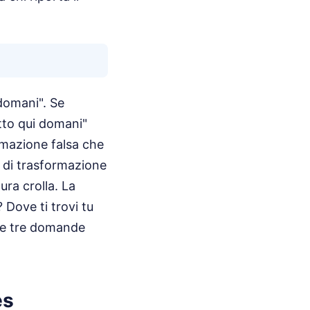
domani". Se
atto qui domani"
ormazione falsa che
 di trasformazione
ura crolla. La
 Dove ti trovi tu
te tre domande
es