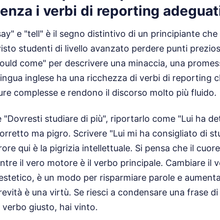
senza i verbi di reporting adeguat
say" e "tell" è il segno distintivo di un principiante c
visto studenti di livello avanzato perdere punti prezi
would come" per descrivere una minaccia, una promes
ingua inglese ha una ricchezza di verbi di reporting c
ture complesse e rendono il discorso molto più fluido.
 "Dovresti studiare di più", riportarlo come "Lui ha d
corretto ma pigro. Scrivere "Lui mi ha consigliato di stu
ore qui è la pigrizia intellettuale. Si pensa che il cuore
tre il vero motore è il verbo principale. Cambiare il 
estetico, è un modo per risparmiare parole e aumenta
revità è una virtù. Se riesci a condensare una frase di
 verbo giusto, hai vinto.