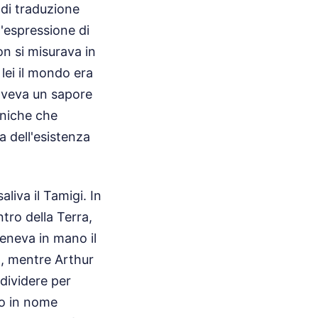
 di traduzione
n'espressione di
on si misurava in
 lei il mondo era
à aveva un sapore
nniche che
 dell'esistenza
liva il Tamigi. In
ntro della Terra,
teneva in mano il
o, mentre Arthur
 dividere per
to in nome