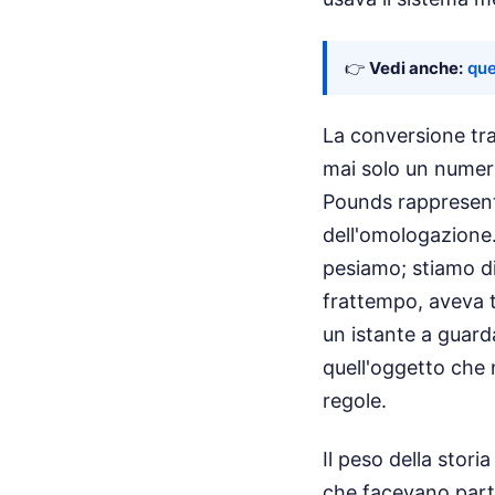
👉
Vedi anche:
que
La conversione tra
mai solo un numero,
Pounds rappresenta
dell'omologazione
pesiamo; stiamo di
frattempo, aveva t
un istante a guard
quell'oggetto che 
regole.
Il peso della stor
che facevano parte