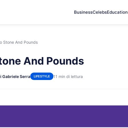
Business
Celebs
Education
o Stone And Pounds
Stone And Pounds
i Gabriele Serra
11 min di lettura
LIFESTYLE