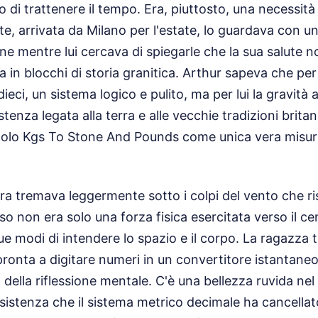
 di trattenere il tempo. Era, piuttosto, una necessità
te, arrivata da Milano per l'estate, lo guardava con u
e mentre lui cercava di spiegarle che la sua salute n
a in blocchi di storia granitica. Arthur sapeva che per
i dieci, un sistema logico e pulito, ma per lui la gravit
tenza legata alla terra e alle vecchie tradizioni brita
colo Kgs To Stone And Pounds come unica vera misura
stra tremava leggermente sotto i colpi del vento che risa
eso non era solo una forza fisica esercitata verso il ce
e modi di intendere lo spazio e il corpo. La ragazza 
onta a digitare numeri in un convertitore istantane
io della riflessione mentale. C'è una bellezza ruvida nel
esistenza che il sistema metrico decimale ha cancella