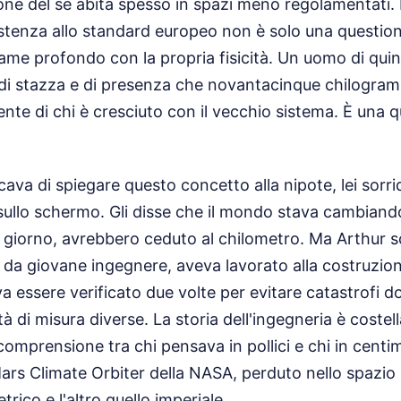
one del sé abita spesso in spazi meno regolamentati.
esistenza allo standard europeo non è solo una questio
game profondo con la propria fisicità. Un uomo di quin
 di stazza e di presenza che novantacinque chilogra
ente di chi è cresciuto con il vecchio sistema. È una q
ava di spiegare questo concetto alla nipote, lei sor
ullo schermo. Gli disse che il mondo stava cambiando
un giorno, avrebbero ceduto al chilometro. Ma Arthur sc
 da giovane ingegnere, aveva lavorato alla costruzio
a essere verificato due volte per evitare catastrofi do
à di misura diverse. La storia dell'ingegneria è costell
incomprensione tra chi pensava in pollici e chi in centim
ars Climate Orbiter della NASA, perduto nello spazi
trico e l'altro quello imperiale.