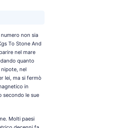
n numero non sia
l Kgs To Stone And
parire nel mare
ardando quanto
nipote, nel
r lei, ma si fermò
magnetico in
to secondo le sue
ne. Molti paesi
trico decenni fa,