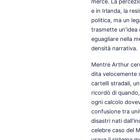
merce. La percezi
e in Irlanda, la r
politica, ma un le
trasmette un'idea
eguagliare nella m
densità narrativa.
Mentre Arthur cerc
dita velocemente s
cartelli stradali, 
ricordò di quando,
ogni calcolo dovev
confusione tra unit
disastri nati dall'
celebre caso del M
usava il sistema me