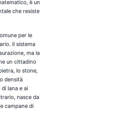
 matematico, è un
ntale che resiste
comune per le
ario. Il sistema
isurazione, ma la
he un cittadino
ietra, lo stone,
ro densità
di lana e ai
ntrario, nasce da
tre campane di