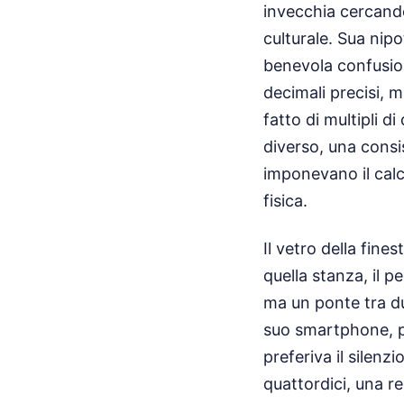
invecchia cercando
culturale. Sua nipo
benevola confusion
decimali precisi, m
fatto di multipli d
diverso, una consis
imponevano il cal
fisica.
Il vetro della fine
quella stanza, il p
ma un ponte tra du
suo smartphone, pr
preferiva il silenz
quattordici, una r