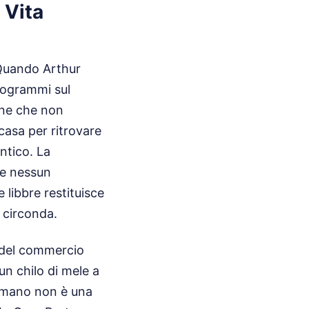
 Vita
 Quando Arthur
ilogrammi sul
ione che non
casa per ritrovare
ntico. La
he nessun
 libbre restituisce
o circonda.
e del commercio
n chilo di mele a
 umano non è una