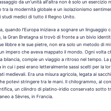
 passaggio da un'unità all'altra non è solo un esercizio
mo tra la modernità globale e un isolazionismo sentime
i studi medici di tutto il Regno Unito.
a, quando l'Europa iniziava a sognare un linguaggio 
, la Gran Bretagna si trovò di fronte a un bivio identit
sue libbre e le sue pietre, non era solo un metodo di m
 un impero che aveva mappato il mondo. Ogni volta c
la bilancia, compie un viaggio a ritroso nel tempo. La p
in cui i pesi erano letteralmente sassi scelti per la lo
i medievali. Era una misura agricola, legata ai sacchi 
he potevi stringere tra le mani. Il chilogrammo, al co
tifica, un cilindro di platino-iridio conservato sotto 
raneo a Sèvres, in Francia.