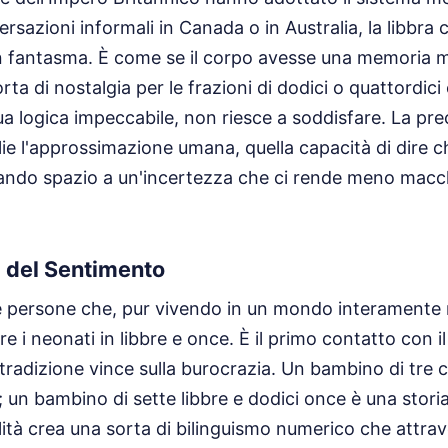
rsazioni informali in Canada o in Australia, la libbra 
fantasma. È come se il corpo avesse una memoria mu
rta di nostalgia per le frazioni di dodici o quattordici
ua logica impeccabile, non riesce a soddisfare. La prec
ie l'approssimazione umana, quella capacità di dire 
iando spazio a un'incertezza che ci rende meno macch
 del Sentimento
e persone che, pur vivendo in un mondo interamente 
e i neonati in libbre e once. È il primo contatto con 
tradizione vince sulla burocrazia. Un bambino di tre c
a; un bambino di sette libbre e dodici once è una stori
ità crea una sorta di bilinguismo numerico che attrav