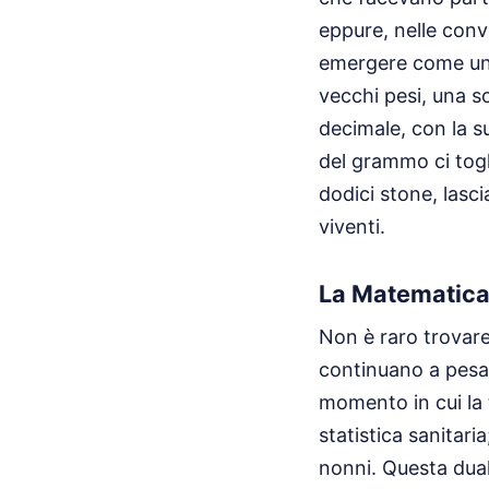
eppure, nelle conve
emergere come un 
vecchi pesi, una so
decimale, con la s
del grammo ci togl
dodici stone, lasc
viventi.
La Matematica
Non è raro trovar
continuano a pesar
momento in cui la 
statistica sanitari
nonni. Questa dual