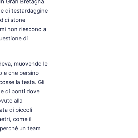
 In Gran Bretagna
ne di testardaggine
dici stone
mmi non riescono a
uestione di
rideva, muovendo le
 e che persino i
osse la testa. Gli
ne di ponti dove
vute alla
ata di piccoli
etri, come il
o perché un team