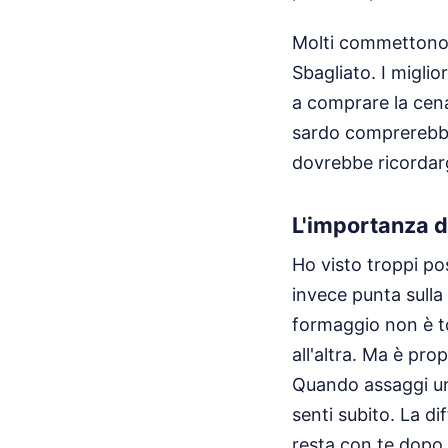
Molti commettono l’
Sbagliato. I miglior
a comprare la cena
sardo comprerebbe
dovrebbe ricordarg
L'importanza de
Ho visto troppi po
invece punta sulla
formaggio non è to
all'altra. Ma è pro
Quando assaggi un
senti subito. La d
resta con te dopo c