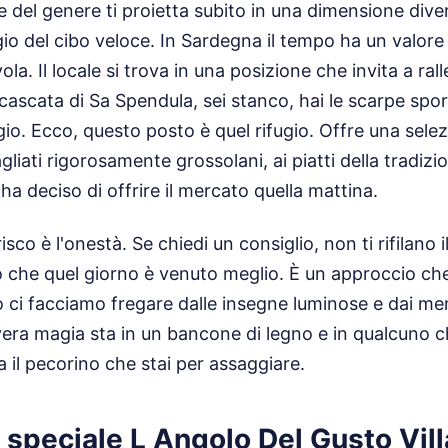
le del genere ti proietta subito in una dimensione dive
o del cibo veloce. In Sardegna il tempo ha un valore 
la. Il locale si trova in una posizione che invita a ral
 cascata di Sa Spendula, sei stanco, hai le scarpe spor
ugio. Ecco, questo posto è quel rifugio. Offre una sele
tagliati rigorosamente grossolani, ai piatti della trad
ha deciso di offrire il mercato quella mattina.
sco è l'onestà. Se chiedi un consiglio, non ti rifilano il
o che quel giorno è venuto meglio. È un approccio ch
o ci facciamo fregare dalle insegne luminose e dai menu
era magia sta in un bancone di legno e in qualcuno c
a il pecorino che stai per assaggiare.
speciale L Angolo Del Gusto Vill