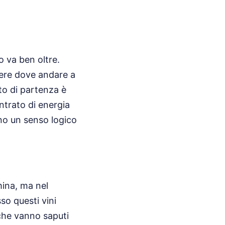
o va ben oltre.
apere dove andare a
to di partenza è
ntrato di energia
no un senso logico
mina, ma nel
so questi vini
 che vanno saputi