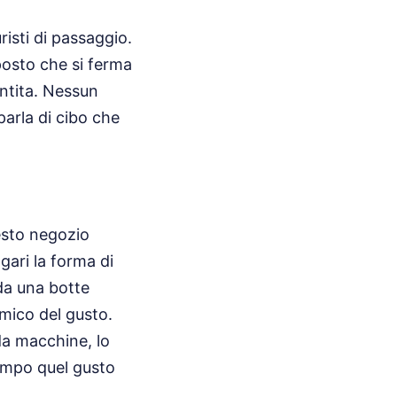
risti di passaggio.
l posto che si ferma
antita. Nessun
arla di cibo che
uesto negozio
gari la forma di
da una botte
nemico del gusto.
a macchine, lo
tempo quel gusto