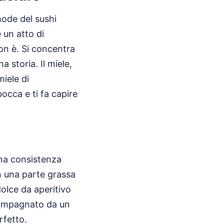
mode del sushi
 un atto di
on è. Si concentra
a storia. Il miele,
miele di
occa e ti fa capire
una consistenza
n una parte grassa
dolce da aperitivo
compagnato da un
rfetto.