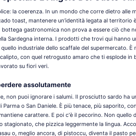
lice: la coerenza. In un mondo che corre dietro alle 
ado toast, mantenere un’identità legata al territorio è
a bottega gastronomica non prova a essere ciò che n
ella Sardegna interna. I prodotti che trovi qui hanno un
quello industriale dello scaffale del supermercato. È 
calipto, con quel retrogusto amaro che ti esplode in b
vorato su fiori veri.
perdere assolutamente
re, non puoi ignorare i salumi. Il prosciutto sardo ha 
di Parma o San Daniele. È più tenace, più saporito, co
mantiene carattere. E poi c'è il pecorino. Non quello 
lo stagionato, che pizzica leggermente la lingua. Ac
sau o, meglio ancora, di pistoccu, diventa il pasto pe