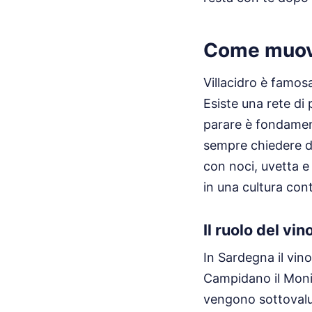
Come muover
Villacidro è famos
Esiste una rete di 
parare è fondament
sempre chiedere de
con noci, uvetta e
in una cultura con
Il ruolo del vi
In Sardegna il vin
Campidano il Monic
vengono sottovalut