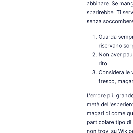
abbinare. Se mang
sparirebbe. Ti serv
senza soccombere
Guarda sempre 
riservano sorp
Non aver paur
rito.
Considera le 
fresco, magari
L'errore più grande
metà dell'esperien
magari di come quel
particolare tipo d
non trovi su Wikip