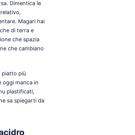
rsa. Dimentica le
relativo,
lentare. Magari hai
che di terra e
zione che spazia
izione che cambiano
 piatto più
e oggi manca in
 plastificati,
he sa spiegarti da
acidro