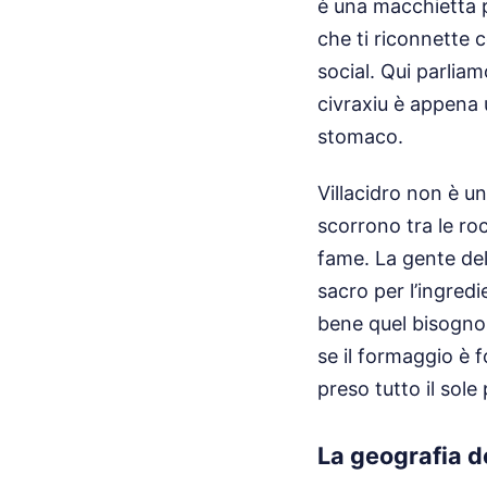
è una macchietta p
che ti riconnette c
social. Qui parlia
civraxiu è appena 
stomaco.
Villacidro non è u
scorrono tra le ro
fame. La gente del
sacro per l’ingredi
bene quel bisogno 
se il formaggio è f
preso tutto il sole 
La geografia 