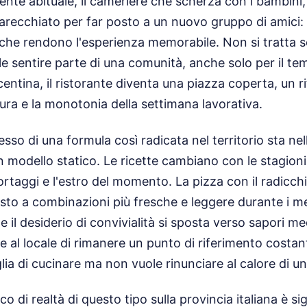
iente abituale, il cameriere che scherza con i bambini,
arecchiato per far posto a un nuovo gruppo di amici: 
 che rendono l'esperienza memorabile. Non si tratta s
le sentire parte di una comunità, anche solo per il te
centina, il ristorante diventa una piazza coperta, un r
nura e la monotonia della settimana lavorativa.
esso di una formula così radicata nel territorio sta nel
n modello statico. Le ricette cambiano con le stagion
 ortaggi e l'estro del momento. La pizza con il radicch
posto a combinazioni più fresche e leggere durante i m
e e il desiderio di convivialità si sposta verso sapori m
te al locale di rimanere un punto di riferimento costan
lia di cucinare ma non vuole rinunciare al calore di u
 di realtà di questo tipo sulla provincia italiana è si