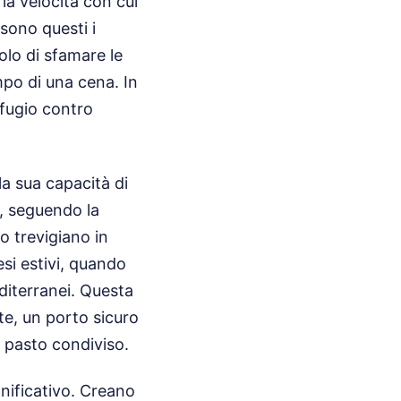
 la velocità con cui
sono questi i
olo di sfamare le
mpo di una cena. In
ifugio contro
la sua capacità di
i, seguendo la
io trevigiano in
esi estivi, quando
editerranei. Questa
te, un porto sicuro
n pasto condiviso.
gnificativo. Creano