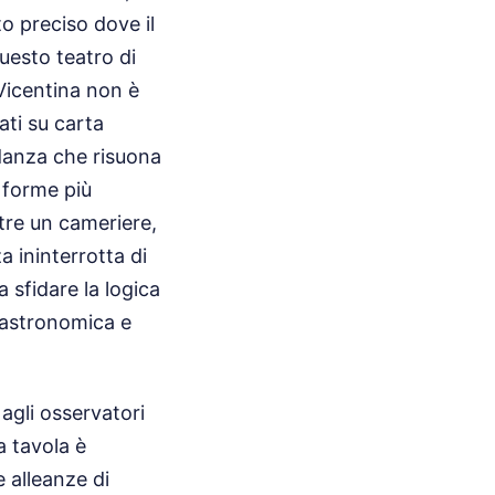
to preciso dove il
questo teatro di
 Vicentina non è
ti su carta
ndanza che risuona
e forme più
tre un cameriere,
a ininterrotta di
a sfidare la logica
gastronomica e
agli osservatori
la tavola è
 alleanze di