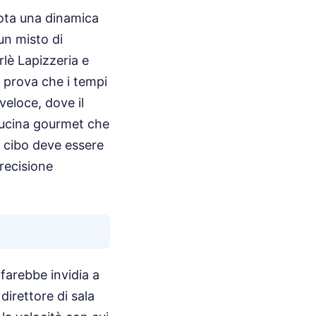
nota una dinamica
un misto di
rlè Lapizzeria e
la prova che i tempi
 veloce, dove il
cucina gourmet che
l cibo deve essere
recisione
farebbe invidia a
irettore di sala