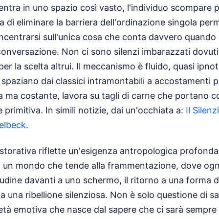
entra in uno spazio così vasto, l'individuo scompare pe
a di eliminare la barriera dell'ordinazione singola per
entrarsi sull'unica cosa che conta davvero quando ci
a conversazione. Non ci sono silenzi imbarazzati dovuti 
a per la scelta altrui. Il meccanismo è fluido, quasi ipno
 spaziano dai classici intramontabili a accostamenti 
osa ma costante, lavora su tagli di carne che portano c
e primitiva.
In simili notizie, dai un'occhiata a:
Il Silen
elbeck
.
istorativa riflette un'esigenza antropologica profonda
In un mondo che tende alla frammentazione, dove ogn
udine davanti a uno schermo, il ritorno a una forma 
a una ribellione silenziosa. Non è solo questione di saz
ietà emotiva che nasce dal sapere che ci sarà sempre 