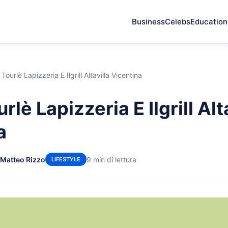
Business
Celebs
Education
ourlè Lapizzeria E Ilgrill Altavilla Vicentina
lè Lapizzeria E Ilgrill Alt
a
 Matteo Rizzo
9 min di lettura
LIFESTYLE