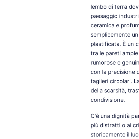
lembo di terra dove
paesaggio industria
ceramica e profumo 
semplicemente un e
plastificata. È un
tra le pareti ampie
rumorose e genuine
con la precisione d
taglieri circolari.
della scarsità, tr
condivisione.
C'è una dignità pa
più distratti o ai c
storicamente il lu