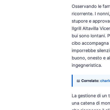
Osservando le fami
ricorrente. I nonni
stupore e approvaz
Ilgrill Altavilla V
bui sono lontani. P
cibo accompagna lo
imporrebbe silenzi
buono, onesto e a
ingegneristica.
📖
Correlato:
charl
La gestione di un 
una catena di mont