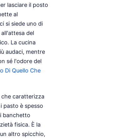
r lasciare il posto
mette al
 si siede uno di
all'attesa del
tico. La cucina
più audaci, mentre
on sé l'odore del
zio Di Quello Che
 che caratterizza
i pasto è spesso
di banchetto
ietà fisica. È la
un altro spicchio,