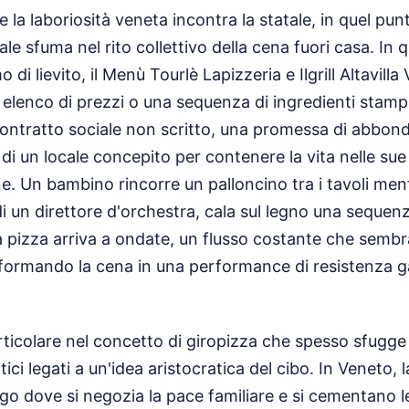
 la laboriosità veneta incontra la statale, in quel pun
le sfuma nel rito collettivo della cena fuori casa. In 
di lievito, il Menù Tourlè Lapizzeria e Ilgrill Altavilla
lenco di prezzi o una sequenza di ingredienti stampa
 contratto sociale non scritto, una promessa di abbo
 di un locale concepito per contenere la vita nelle su
. Un bambino rincorre un palloncino tra i tavoli men
i un direttore d'orchestra, cala sul legno una sequenz
 La pizza arriva a ondate, un flusso costante che sembr
asformando la cena in una performance di resistenza 
rticolare nel concetto di giropizza che spesso sfugge 
ritici legati a un'idea aristocratica del cibo. In Veneto, 
ogo dove si negozia la pace familiare e si cementano le