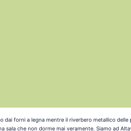
o dai forni a legna mentre il riverbero metallico delle 
una sala che non dorme mai veramente. Siamo ad Altavi