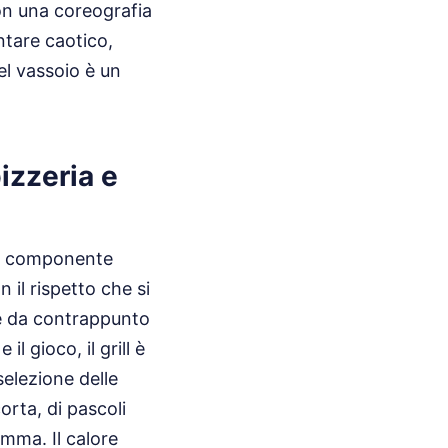
con una coreografia
ntare caotico,
el vassoio è un
izzeria e
 la componente
n il rispetto che si
nge da contrappunto
l gioco, il grill è
selezione delle
orta, di pascoli
mma. Il calore