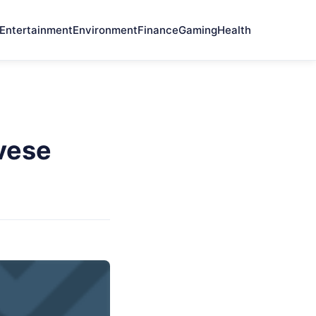
Entertainment
Environment
Finance
Gaming
Health
avese