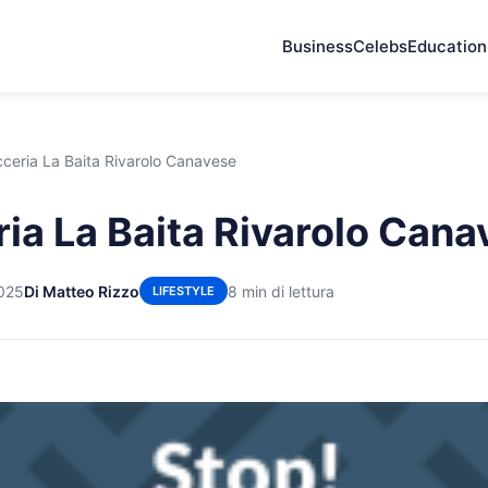
Business
Celebs
Education
cceria La Baita Rivarolo Canavese
ria La Baita Rivarolo Can
2025
Di Matteo Rizzo
8 min di lettura
LIFESTYLE