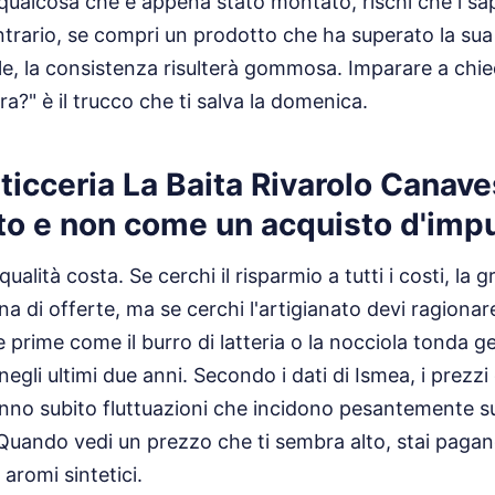
qualcosa che è appena stato montato, rischi che i sa
trario, se compri un prodotto che ha superato la sua 
e, la consistenza risulterà gommosa. Imparare a chie
ora?" è il trucco che ti salva la domenica.
ticceria La Baita Rivarolo Canav
to e non come un acquisto d'imp
ualità costa. Se cerchi il risparmio a tutti i costi, la 
na di offerte, ma se cerchi l'artigianato devi ragionare
 prime come il burro di latteria o la nocciola tonda gen
gli ultimi due anni. Secondo i dati di Ismea, i prezzi
anno subito fluttuazioni che incidono pesantemente s
. Quando vedi un prezzo che ti sembra alto, stai pagan
 aromi sintetici.