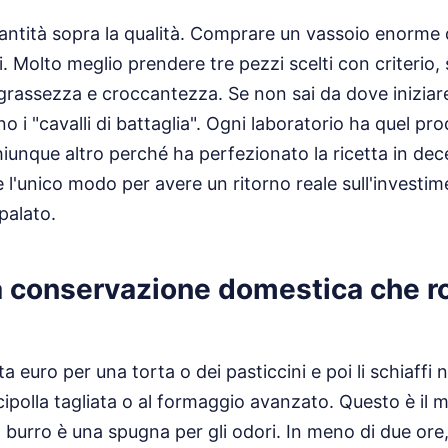
quantità sopra la qualità. Comprare un vassoio enorme 
. Molto meglio prendere tre pezzi scelti con criterio, 
 grassezza e croccantezza. Se non sai da dove iniziare
o i "cavalli di battaglia". Ogni laboratorio ha quel pr
iunque altro perché ha perfezionato la ricetta in decen
è l'unico modo per avere un ritorno reale sull'investim
palato.
la conservazione domestica che ro
 euro per una torta o dei pasticcini e poi li schiaffi ne
cipolla tagliata o al formaggio avanzato. Questo è il 
Il burro è una spugna per gli odori. In meno di due ore,