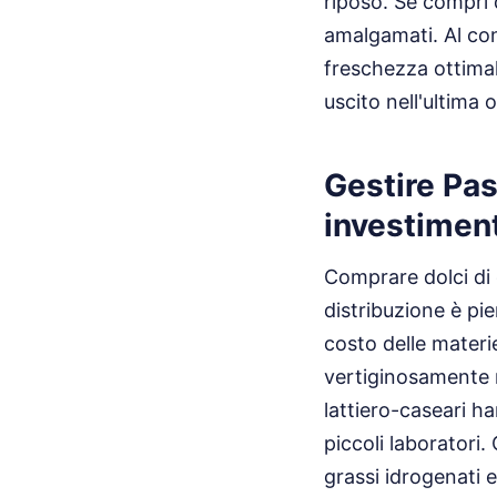
riposo. Se compri 
amalgamati. Al con
freschezza ottimal
uscito nell'ultima 
Gestire Pas
investimen
Comprare dolci di q
distribuzione è pie
costo delle materie
vertiginosamente ne
lattiero-caseari h
piccoli laboratori
grassi idrogenati e