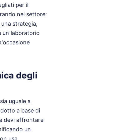
liati per il
rando nel settore:
una strategia,
 un laboratorio
un'occasione
nica degli
sia uguale a
rodotto a base di
e devi affrontare
nificando un
non usa