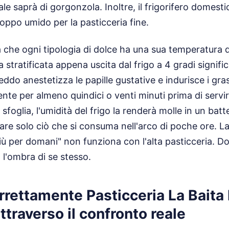
ale saprà di gorgonzola. Inoltre, il frigorifero domest
oppo umido per la pasticceria fine.
a che ogni tipologia di dolce ha una sua temperatura d
stratificata appena uscita dal frigo a 4 gradi signific
reddo anestetizza le papille gustative e indurisce i gras
te per almeno quindici o venti minuti prima di servir
sfoglia, l'umidità del frigo la renderà molle in un batt
re solo ciò che si consuma nell'arco di poche ore. La
iù per domani" non funziona con l'alta pasticceria. D
 l'ombra di se stesso.
rrettamente Pasticceria La Baita 
traverso il confronto reale