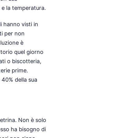
a e la temperatura.
i hanno visti in
ti per non
oluzione è
atorio quel giorno
ti o biscotteria,
terie prime.
l 40% della sua
vetrina. Non è solo
esso ha bisogno di