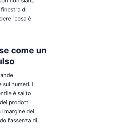
pori non siano
finestra di
dere "cosa è
ese come un
ulso
grande
 sui numeri. Il
tile è salito
 dei prodotti
ul margine dei
do l'assenza di