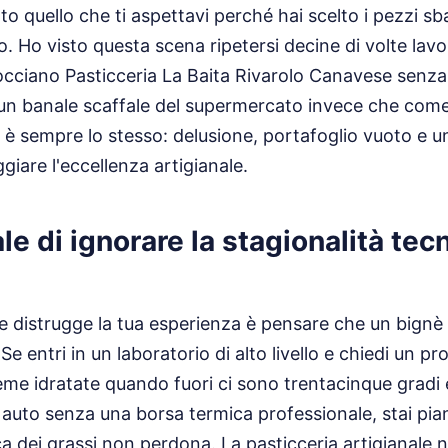
o quello che ti aspettavi perché hai scelto i pezzi sbag
 Ho visto questa scena ripetersi decine di volte lavo
cciano Pasticceria La Baita Rivarolo Canavese senza 
un banale scaffale del supermercato invece che come
ato è sempre lo stesso: delusione, portafoglio vuoto e 
giare l'eccellenza artigianale.
ale di ignorare la stagionalità tec
he distrugge la tua esperienza è pensare che un bignè 
 Se entri in un laboratorio di alto livello e chiedi un p
me idratate quando fuori ci sono trentacinque gradi 
 auto senza una borsa termica professionale, stai pia
ca dei grassi non perdona. La pasticceria artigianale 