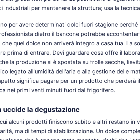
ci industriali per mantenere la struttura; usa la tecnic
tono per avere determinati dolci fuori stagione perché l
 professionista dietro il bancone potrebbe accontentar
à che quel dolce non arriverà integro a casa tua. La s
re prima di entrare. Devi guardare cosa offre il labor
che la produzione si è spostata su frolle secche, lievita
co legato all'umidità dell'aria e alla gestione delle ma
petto significa pagare per un prodotto che perderà i
ca nei primi venti minuti fuori dal frigorifero.
ta uccide la degustazione
ui alcuni prodotti finiscono subito e altri restano in 
arità, ma di tempi di stabilizzazione. Un dolce compl