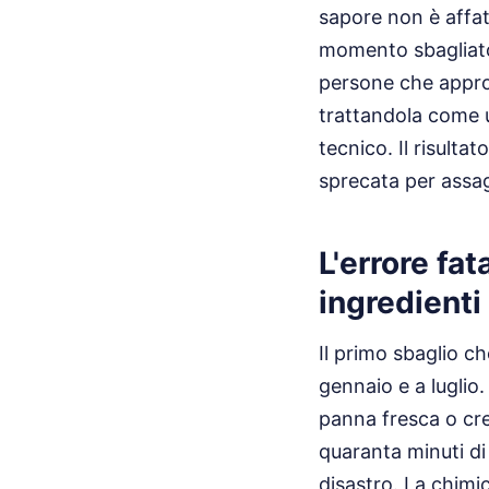
sapore non è affatt
momento sbagliato.
persone che appro
trattandola come 
tecnico. Il risult
sprecata per assag
L'errore fat
ingredienti
Il primo sbaglio c
gennaio e a luglio.
panna fresca o cre
quaranta minuti di
disastro. La chimi