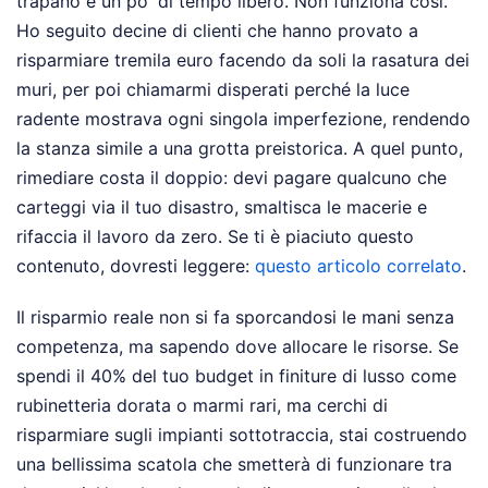
trapano e un po' di tempo libero. Non funziona così.
Ho seguito decine di clienti che hanno provato a
risparmiare tremila euro facendo da soli la rasatura dei
muri, per poi chiamarmi disperati perché la luce
radente mostrava ogni singola imperfezione, rendendo
la stanza simile a una grotta preistorica. A quel punto,
rimediare costa il doppio: devi pagare qualcuno che
carteggi via il tuo disastro, smaltisca le macerie e
rifaccia il lavoro da zero.
Se ti è piaciuto questo
contenuto, dovresti leggere:
questo articolo correlato
.
Il risparmio reale non si fa sporcandosi le mani senza
competenza, ma sapendo dove allocare le risorse. Se
spendi il 40% del tuo budget in finiture di lusso come
rubinetteria dorata o marmi rari, ma cerchi di
risparmiare sugli impianti sottotraccia, stai costruendo
una bellissima scatola che smetterà di funzionare tra