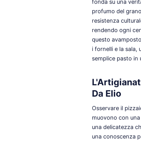
fonda su una verit
profumo del grano 
resistenza cultura
rendendo ogni cent
questo avamposto d
i fornelli e la sal
semplice pasto in
L'Artigiana
Da Elio
Osservare il pizza
muovono con una v
una delicatezza ch
una conoscenza pr