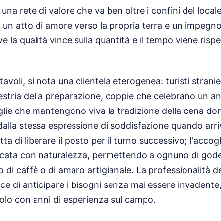
 una rete di valore che va ben oltre i confini del local
, un atto di amore verso la propria terra e un impegn
ve la qualità vince sulla quantità e il tempo viene risp
avoli, si nota una clientela eterogenea: turisti strani
stria della preparazione, coppie che celebrano un an
lie che mantengono viva la tradizione della cena dom
lla stessa espressione di soddisfazione quando arriv
tta di liberare il posto per il turno successivo; l'accog
ticata con naturalezza, permettendo a ognuno di god
so di caffè o di amaro artigianale. La professionalità de
e di anticipare i bisogni senza mai essere invadente, 
solo con anni di esperienza sul campo.