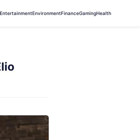
Entertainment
Environment
Finance
Gaming
Health
lio