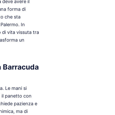
 deve avere il
una forma di
to che sta
 Palermo. In
i vita vissuta tra
trasforma un
ia Barracuda
a. Le mani si
il panetto con
ichiede pazienza e
himica, ma di