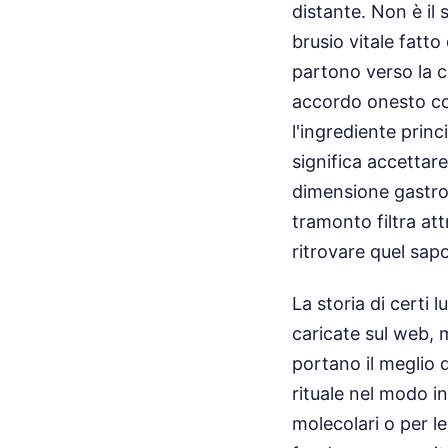
distante. Non è il 
brusio vitale fatto
partono verso la c
accordo onesto co
l'ingrediente princ
significa accettar
dimensione gastrono
tramonto filtra att
ritrovare quel sa
La storia di certi 
caricate sul web, m
portano il meglio d
rituale nel modo in
molecolari o per le