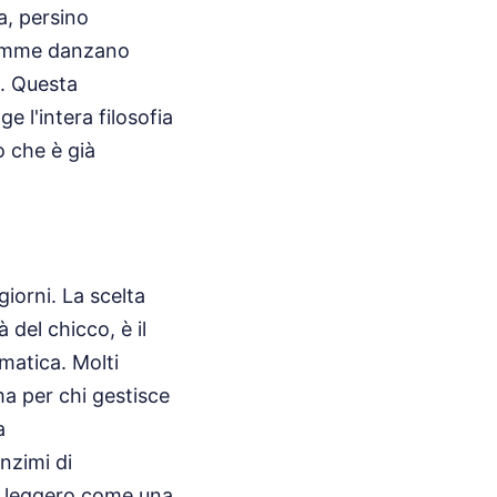
ta, persino
 fiamme danzano
o. Questa
e l'intera filosofia
ò che è già
giorni. La scelta
 del chicco, è il
omatica. Molti
ma per chi gestisce
a
nzimi di
le leggero come una