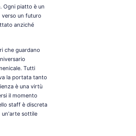
e. Ogni piatto è un
o verso un futuro
ettato anziché
eri che guardano
niversario
enicale. Tutti
a la portata tanto
lienza è una virtù
ersi il momento
llo staff è discreta
un'arte sottile