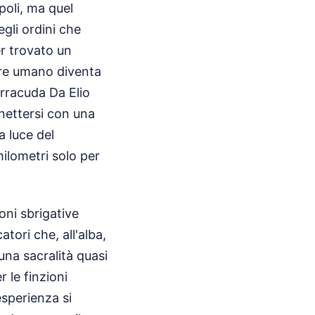
opoli, ma quel
egli ordini che
r trovato un
ore umano diventa
arracuda Da Elio
nnettersi con una
a luce del
chilometri solo per
ioni sbrigative
tori che, all'alba,
una sacralità quasi
 le finzioni
esperienza si