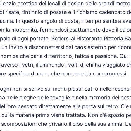
silenzio asettico dei locali di design delle grandi metr
 di risate, tintinnio di posate e il richiamo cadenzato d
ucina. In questo angolo di costa, il tempo sembra ave
n la modernità, fermandosi esattamente dove il cal
ipale di ogni portata. Sedersi al Ristorante Pizzeria B
e un invito a disconnettersi dal caos esterno per rico
mica che parla di territorio, fatica e passione. Qui l
raverso i vetri, illuminando i volti di chi ha viaggiato 
pore specifico di mare che non accetta compromessi.
luoghi non si scrive sui menu plastificati o nelle recens
a nelle pieghe delle tovaglie e nella memoria dei pesca
el loro pescato direttamente alla porta sul retro. C'è 
 cui la materia prima viene trattata. Non c'è spazio per
 scomposizioni che privano il cibo della sua anima. L'