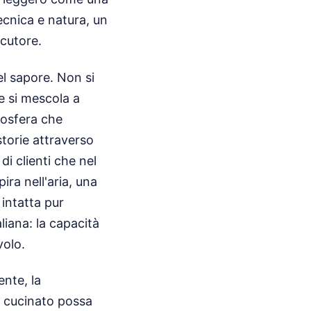
ecnica e natura, un
cutore.
l sapore. Non si
e si mescola a
tmosfera che
storie attraverso
di clienti che nel
ra nell'aria, una
 intatta pur
liana: la capacità
volo.
ente, la
n cucinato possa