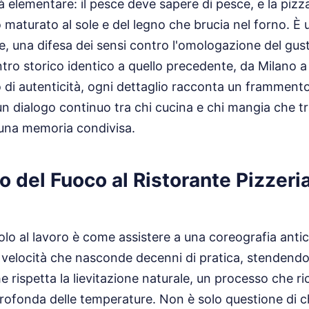
à elementare: il pesce deve sapere di pesce, e la pizza
maturato al sole e del legno che brucia nel forno. È 
le, una difesa dei sensi contro l'omologazione del gus
ro storico identico a quello precedente, da Milano a
i autenticità, ogni dettaglio racconta un frammento d
a, un dialogo continuo tra chi cucina e chi mangia che 
 una memoria condivisa.
to del Fuoco al Ristorante Pizzer
iolo al lavoro è come assistere a una coreografia antic
elocità che nasconde decenni di pratica, stendendo 
e rispetta la lievitazione naturale, un processo che r
ofonda delle temperature. Non è solo questione di c