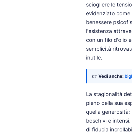
sciogliere le tensi
evidenziato come l
benessere psicofisi
l'esistenza attrave
con un filo d'olio 
semplicità ritrova
inutile.
👉
Vedi anche:
big
La stagionalità de
pieno della sua esp
quella generosità; s
boschivi e intensi.
di fiducia incrollab