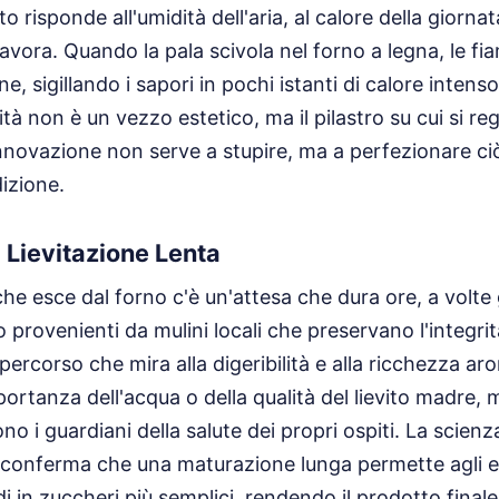
to risponde all'umidità dell'aria, al calore della giorna
o lavora. Quando la pala scivola nel forno a legna, le
ne, sigillando i sapori in pochi istanti di calore intens
ità non è un vezzo estetico, ma il pilastro su cui si regg
'innovazione non serve a stupire, ma a perfezionare ci
dizione.
a Lievitazione Lenta
he esce dal forno c'è un'attesa che dura ore, a volte 
o provenienti da mulini locali che preservano l'integrità
ercorso che mira alla digeribilità e alla ricchezza ar
portanza dell'acqua o della qualità del lievito madre, 
ono i guardiani della salute dei propri ospiti. La scienz
e conferma che una maturazione lunga permette agli e
i in zuccheri più semplici, rendendo il prodotto fina