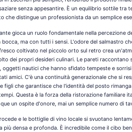
aziare senza appesantire. È un equilibrio sottile tra t
o che distingue un professionista da un semplice ese
ante gioca un ruolo fondamentale nella percezione de
 bocca, ma con tutti i sensi. L'odore del salmastro ch
 fresco coltivato nel piccolo orto sul retro crea un'a
lto dei propri desideri culinari. Le pareti raccontano 
 oggetti nautici che hanno sfidato tempeste e sorrisi 
ti amici. C'è una continuità generazionale che si respi
 e figli che garantisce che l'identità del posto rimanga
empi. Questa è la forza della ristorazione familiare ita
unque un ospite d'onore, mai un semplice numero di ta
ocede e le bottiglie di vino locale si svuotano lentam
a più densa e profonda. È incredibile come il cibo be